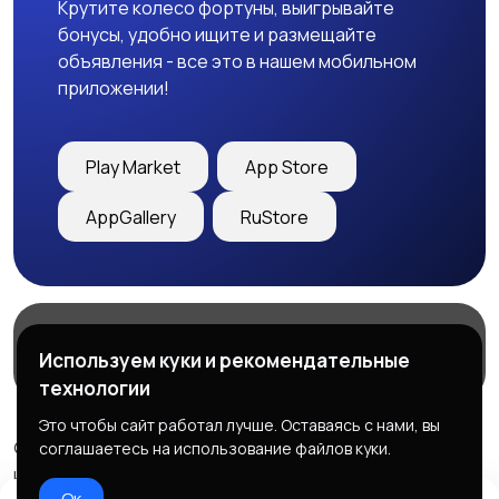
Крутите колесо фортуны, выигрывайте
бонусы, удобно ищите и размещайте
объявления - все это в нашем мобильном
приложении!
Play Market
App Store
AppGallery
RuStore
Магазины
Блог
О нас
Используем куки и рекомендательные
Служба поддержки
технологии
Это чтобы сайт работал лучше. Оставаясь с нами, вы
© 2026 Freebby - Сервис бесплатных объявлений ДНР
соглашаетесь на использование файлов куки.
и ЛНР
Ок