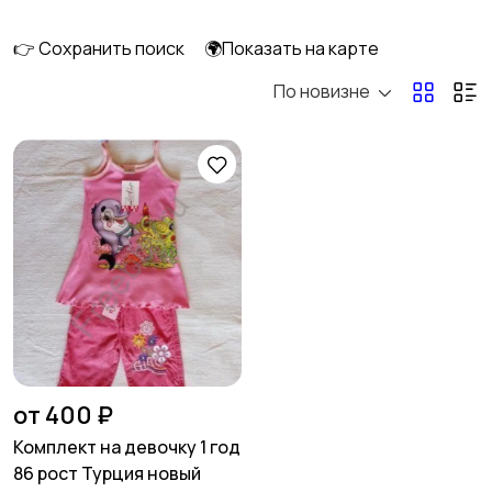
👉 Сохранить поиск
🌍Показать на карте
По новизне
Кормление и питание
Купание
Детская мебель
Подгузники и горшки
Радио- и видеоняни
Товары для мам
от 400 ₽
Комплект на девочку 1 год
86 рост Турция новый
Товары для учебы
Прочие детские