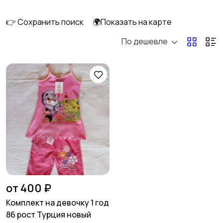
👉 Сохранить поиск
🌍Показать на карте
По дешевле
Кормление и питание
Купание
Детская мебель
Подгузники и горшки
Радио- и видеоняни
Товары для мам
от 400 ₽
Комплект на девочку 1 год
86 рост Турция новый
Товары для учебы
Прочие детские