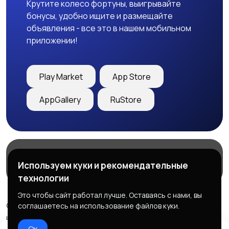
Крутите колесо фортуны, выигрывайте
бонусы, удобно ищите и размещайте
объявления - все это в нашем мобильном
приложении!
Play Market
App Store
AppGallery
RuStore
Магазины
Блог
О нас
Используем куки и рекомендательные
Служба поддержки
технологии
Это чтобы сайт работал лучше. Оставаясь с нами, вы
© 2026 Freebby - Сервис бесплатных объявлений ДНР
соглашаетесь на использование файлов куки.
и ЛНР
Ок