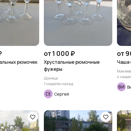
₽
от 1 000 ₽
от 9
тальных рюмочек
Хрустальные рюмочные
Чаша-
фужеры
Макеев
4 неде
Донецк
1 неделю назад
В
Сергей