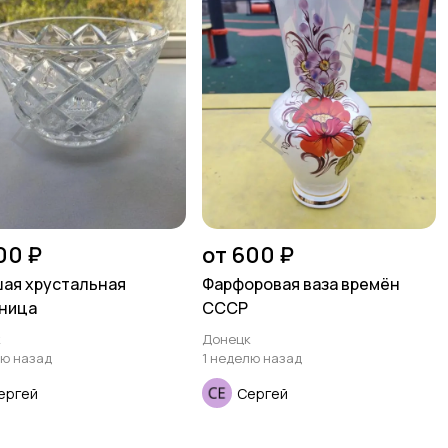
00 ₽
от 600 ₽
ая хрустальная
Фарфоровая ваза времён
ница
СССР
к
Донецк
лю назад
1 неделю назад
ергей
Сергей