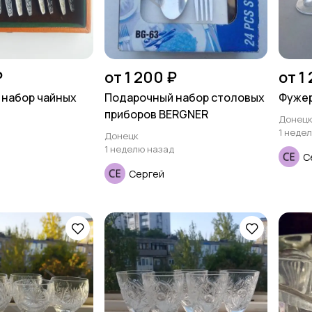
₽
от 1 200 ₽
от 1
 набор чайных
Подарочный набор столовых
Фужер
приборов BERGNER
Донец
1 неде
Донецк
1 неделю назад
С
Сергей