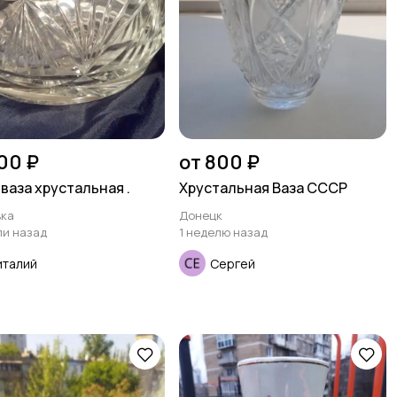
00 ₽
от 800 ₽
ваза хрустальная .
Хрустальная Ваза СССР
ка
Донецк
ли назад
1 неделю назад
италий
Сергей