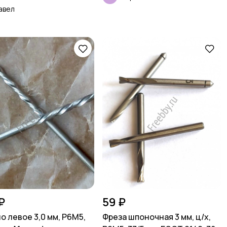
авел
₽
59 ₽
о левое 3,0 мм, Р6М5,
Фреза шпоночная 3 мм, ц/х,