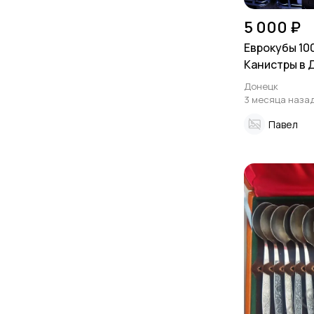
5 000 ₽
Еврокубы 100
Канистры в 
по низким ц
Донецк
3 месяца наза
Павел