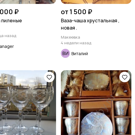
 000 ₽
от 1 500 ₽
 пиленые
Ваза-чаша хрустальная ,
новая .
к
ца назад
Макеевка
4 недели назад
anager
Виталий