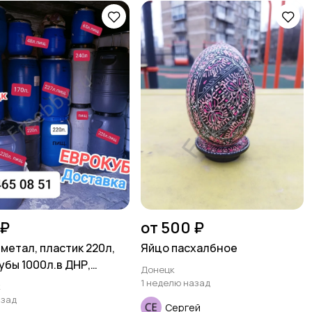
 ₽
от 500 ₽
 метал, пластик 220л,
Яйцо пасхалбное
убы 1000л.в ДНР,
Донецк
цк
1 неделю назад
к
азад
Сергей