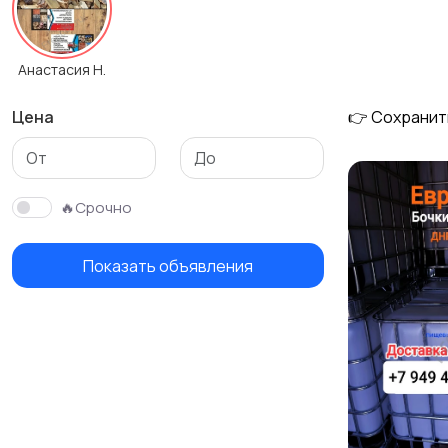
Столы и стулья
Текстиль и ковры
Анастасия Н.
Цена
👉 Сохранит
🔥Срочно
Показать объявления