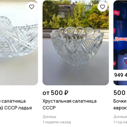
от 500 ₽
500
 салатница
Хрустальная салатница
Бочки
а) СССР ладья
СССР
еврок
Доне
Донецк
Донец
1 неделю назад
1 год н