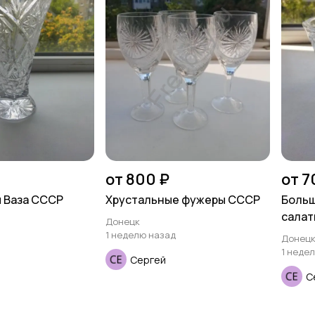
от 800 ₽
от 7
 Ваза СССР
Хрустальные фужеры СССР
Больш
салат
Донецк
1 неделю назад
Донец
1 неде
Сергей
С