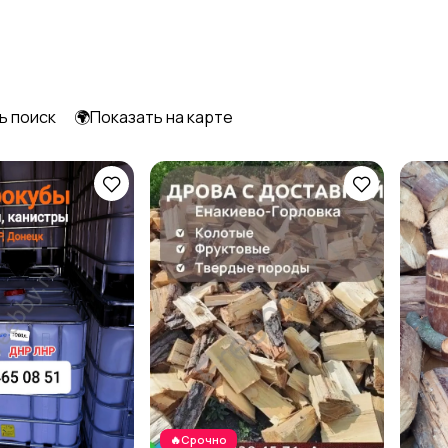
Шкафы и комоды
Другое
3
ь поиск
🌍Показать на карте
🔥Срочно