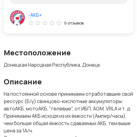
-АКБ+
0 отзывов
Местоположение
Донецкая Народная Республика, Донецк
Описание
На постоянной основе принимаем отработавшие свой
рессурс (Б/у) свинцово-кислотные аккумуляторы:
автоАКБ, мотоАКБ, "гелевые", от ИБП, AGM, VRLA и т. д.
Принимаем АКБ исходя из их ёмкости (Ампер/часы),
чем больше общая ёмкость сдаваемых АКБ, тем выше
цена за 1А/ч.