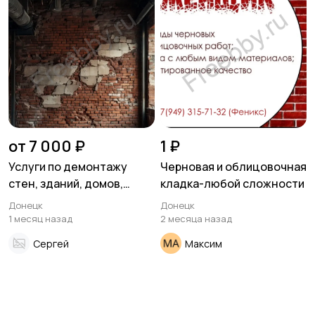
от 7 000 ₽
1 ₽
Услуги по демонтажу
Черновая и облицовочная
стен, зданий, домов,
кладка-любой сложности
дверей, балконов и
Донецк
Донецк
других конструкций
1 месяц назад
2 месяца назад
Сергей
Максим