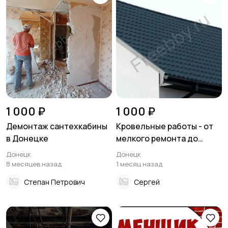
1 000 ₽
1 000 ₽
Демонтаж сантехкабины
Кровельные работы - от
в Донецке
мелкого ремонта до
полной замены кровли
Донецк
Донецк
8 месяцев назад
1 месяц назад
Степан Петрович
Сергей