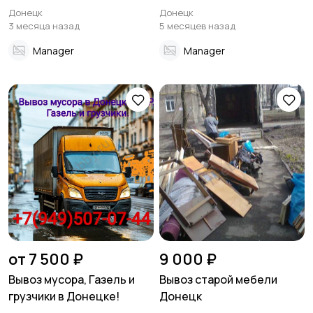
мебели, подъём на этажи.
компании и склада
Донецк
Донецк
3 месяца назад
5 месяцев назад
Manager
Manager
от 7 500 ₽
9 000 ₽
Вывоз мусора, Газель и
Вывоз старой мебели
грузчики в Донецке!
Донецк