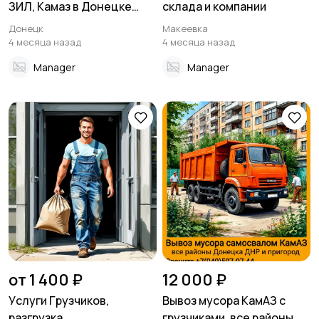
ЗИЛ, Камаз в Донецке
склада и компании
Макеевке ДНР
Донецк
Макеевка
4 месяца назад
4 месяца назад
Manager
Manager
от 1 400 ₽
12 000 ₽
Уcлуги Гpузчиков,
Вывоз мусора КамАЗ с
pазгрузка
грузчиками, все районы