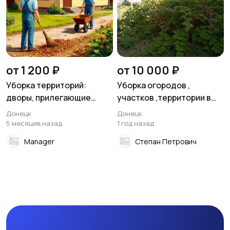
от 1 200 ₽
от 10 000 ₽
Уборка территорий:
Уборка огородов ,
дворы, прилегающие
участков ,территории в
участки — всё будет
Донецке
Донецк
Донецк
убрано.
5 месяцев назад
1 год назад
Manager
Степан Петрович