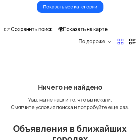
Показать все категории
Умные часы и
Стационарные
браслеты
телефоны
👉 Сохранить поиск
🌍Показать на карте
По дороже
Рации и спутниковые
Запчасти
телефоны
Внешние
Аксессуары
Ничего не найдено
аккумуляторы
Увы, мы не нашли то, что вы искали.
Смягчите условия поиска и попробуйте еще раз.
Объявления в ближайших
городах