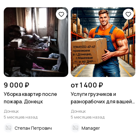
9 000 ₽
от 1 400 ₽
Уборка квартир после
Услуги грузчиков и
пожара. Донецк
разнорабочих для вашей
компании и склада
Донецк
Донецк
5 месяцев назад
5 месяцев назад
Степан Петрович
Manager