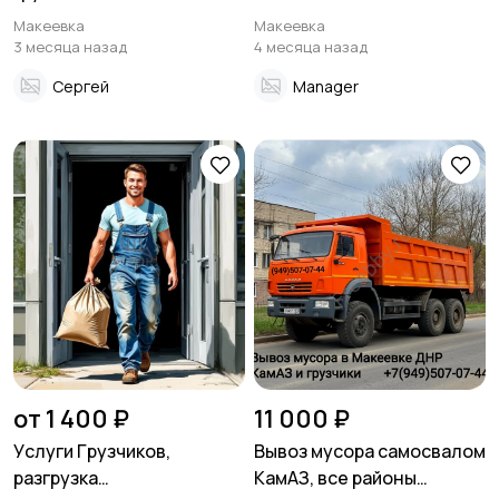
Макеевка
Макеевка
3 месяца назад
4 месяца назад
Сергей
Manager
от 1 400 ₽
11 000 ₽
Уcлуги Гpузчиков,
Вывоз мусора самосвалом
pазгрузка
КамАЗ, все районы