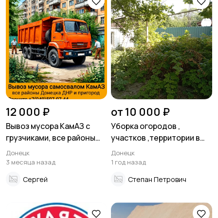
12 000 ₽
от 10 000 ₽
Вывоз мусора КамАЗ с
Уборка огородов ,
грузчиками, все районы
участков ,территории в
Донецка ДНР
Донецке
Донецк
Донецк
3 месяца назад
1 год назад
Сергей
Степан Петрович