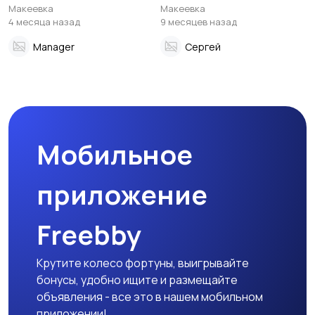
стpоймaтеpиалoв,
Макеевки
Макеевка
Макеевка
мебели, подъём на этажи.
4 месяца назад
9 месяцев назад
Manager
Сергей
Мобильное
приложение
Freebby
Крутите колесо фортуны, выигрывайте
бонусы, удобно ищите и размещайте
объявления - все это в нашем мобильном
приложении!