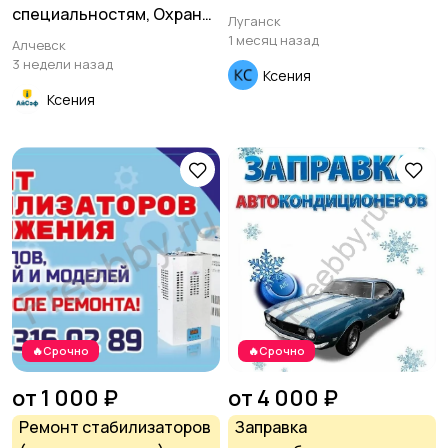
специальностям, Охрана
Луганск
труда, Удостоверения
1 месяц назад
Алчевск
3 недели назад
Ксения
Ксения
🔥Срочно
🔥Срочно
от 1 000 ₽
от 4 000 ₽
Ремонт стабилизаторов
Заправка