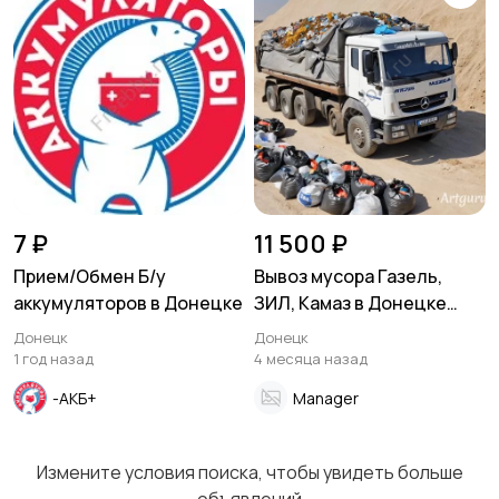
7 ₽
11 500 ₽
Прием/Обмен Б/у
Вывоз мусора Газель,
аккумуляторов в Донецке
ЗИЛ, Камаз в Донецке
Макеевке ДНР
Донецк
Донецк
1 год назад
4 месяца назад
-АКБ+
Manager
Измените условия поиска, чтобы увидеть больше