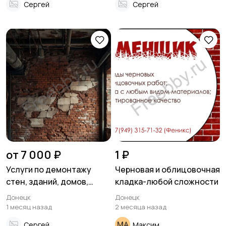
Сергей
Сергей
от 7 000 ₽
1 ₽
Услуги по демонтажу
Черновая и облицовочная
стен, зданий, домов,
кладка-любой сложности
дверей, балконов и
Донецк
Донецк
других конструкций
1 месяц назад
2 месяца назад
Сергей
Максим