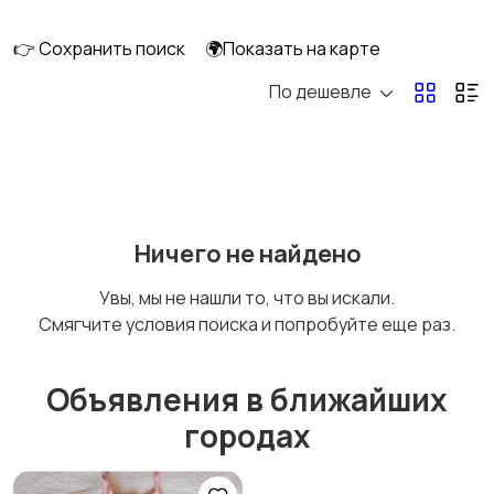
👉 Сохранить поиск
🌍Показать на карте
По дешевле
Кормление и питание
Купание
Детская мебель
Подгузники и горшки
Ничего не найдено
Увы, мы не нашли то, что вы искали.
Смягчите условия поиска и попробуйте еще раз.
Радио- и видеоняни
Товары для мам
Объявления в ближайших
городах
Товары для учебы
Прочие детские