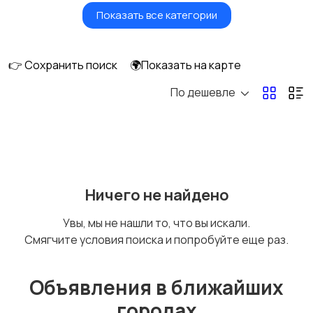
Показать все категории
Умные часы и
Стационарные
браслеты
телефоны
👉 Сохранить поиск
🌍Показать на карте
По дешевле
Рации и спутниковые
Запчасти
телефоны
Внешние
Аксессуары
Ничего не найдено
аккумуляторы
Увы, мы не нашли то, что вы искали.
Смягчите условия поиска и попробуйте еще раз.
Объявления в ближайших
городах