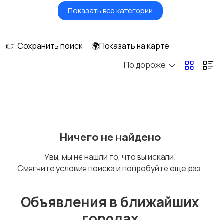
Показать все категории
Умные часы и
Стационарные
браслеты
телефоны
👉 Сохранить поиск
🌍Показать на карте
По дороже
Рации и спутниковые
Запчасти
телефоны
Внешние
Аксессуары
Ничего не найдено
аккумуляторы
Увы, мы не нашли то, что вы искали.
Смягчите условия поиска и попробуйте еще раз.
Объявления в ближайших
городах