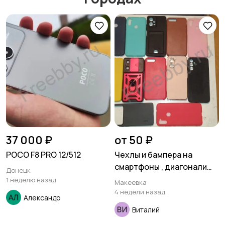
37 000 ₽
от 50 ₽
POCO F8 PRO 12/512
Чехлы и бампера на
смартфоны , диагонали
Донецк
4,5-6,0 , новые ,
1 неделю назад
Макеевка
неликвиды .
4 недели назад
Александр
Виталий