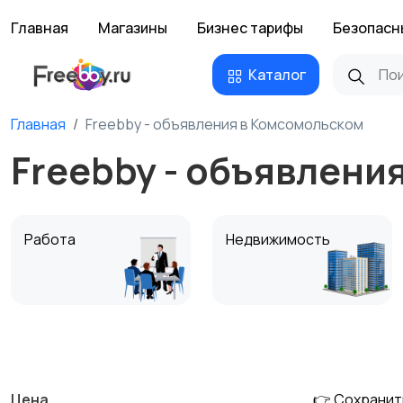
Главная
Магазины
Бизнес тарифы
Безопасн
Каталог
Главная
Freebby - объявления в Комсомольском
Freebby - объявлени
Работа
Недвижимость
Электроника
Бытовая техника
Цена
👉 Сохранит