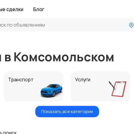
ые сделки
Блог
я в Комсомольском
Транспорт
Услуги
Показать все категории
Хобби и развлечения
Животные
ь поиск