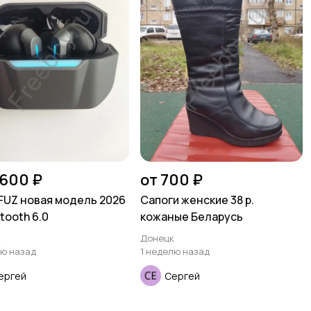
 600 ₽
от 700 ₽
UZ новая модель 2026
Сапоги женские 38 р.
etooth 6.0
кожаные Беларусь
к
Донецк
лю назад
1 неделю назад
ергей
Сергей