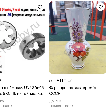
₽
от 600 ₽
а дюймовая UNF 3/4-16
Фарфоровая ваза времён
, 9ХС, 16 нитей, мелкий
СССР
5/14 мм
ка
Донецк
лю назад
1 неделю назад