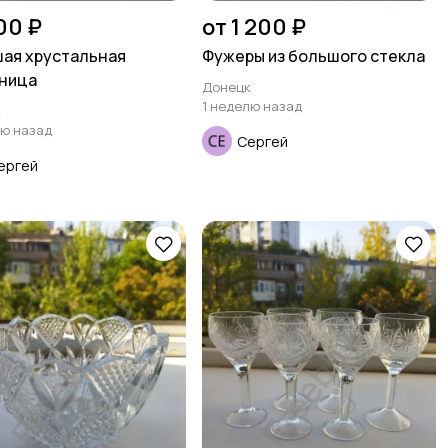
00 ₽
от 1 200 ₽
ая хрустальная
Фужеры из большого стекла
ница
Донецк
1 неделю назад
к
лю назад
Сергей
ергей