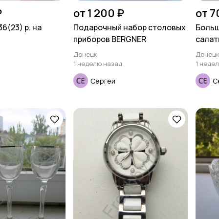
₽
от 1 200 ₽
от 7
6(23) р. на
Подарочный набор столовых
Больш
приборов BERGNER
салат
Донецк
Донец
1 неделю назад
1 неде
Сергей
С