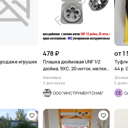
478 ₽
от 1
продаже игрушек
Плашка дюймовая UNF 1/2
Туфли
дюйма, 9ХС, 20 ниток, мелкий
44 р.
шаг, 38/10 мм.
Макеевка
Донец
3 дня назад
5 дней
ООО "ИНСТРУМЕНТСНАБ"
С