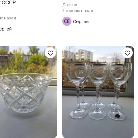
к СССР
Донецк
1 неделю назад
к
лю назад
Сергей
ергей