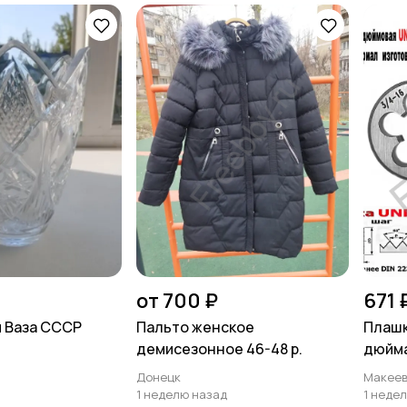
от 700 ₽
671 
 Ваза СССР
Пальто женское
Плашк
демисезонное 46-48 р.
дюйма
шаг, 4
Донецк
Макеев
1 неделю назад
1 неде