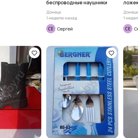
беспроводные наушники
ложе
Донецк
Донец
1 неделю назад
1 неде
Сергей
С