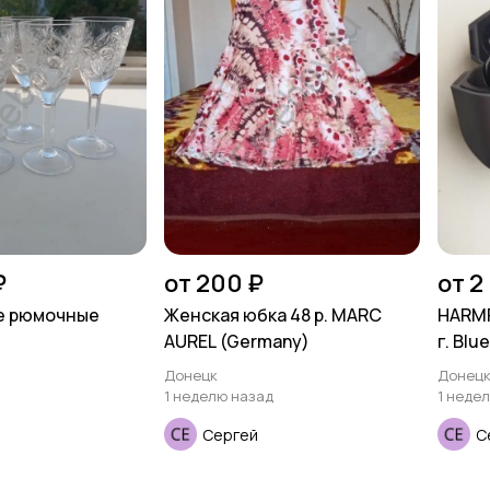
₽
от 200 ₽
от 2
е рюмочные
Женская юбка 48 р. MARC
HARMF
AUREL (Germany)
г. Blu
Донецк
Донец
1 неделю назад
1 неде
Сергей
С