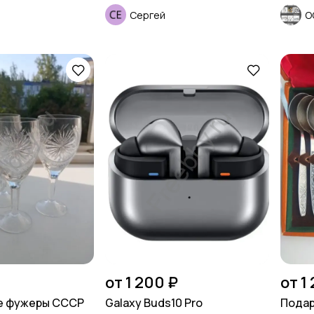
Сергей
О
от 1 200 ₽
от 1
е фужеры СССР
Galaxy Buds10 Pro
Подар