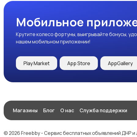
Мобильное приложе
Крутите колесо фортуны, выигрывайте бонусы, удо
нашем мобильном приложении!
Play Market
App Store
AppGallery
Магазины
Блог
О нас
Служба поддержки
© 2026 Freebby - Сервис бесплатных объявлений ДНР и