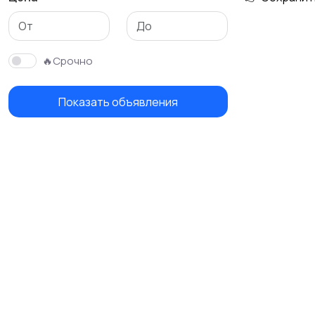
Бутербродницы,
Кухонные комбайны,
сэндвичницы,
блендеры и миксеры
🔥Срочно
тостеры
Показать объявления