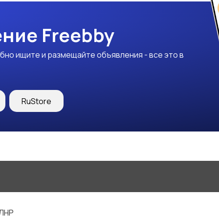
ние Freebby
бно ищите и размещайте объявления - все это в
RuStore
 ЛНР