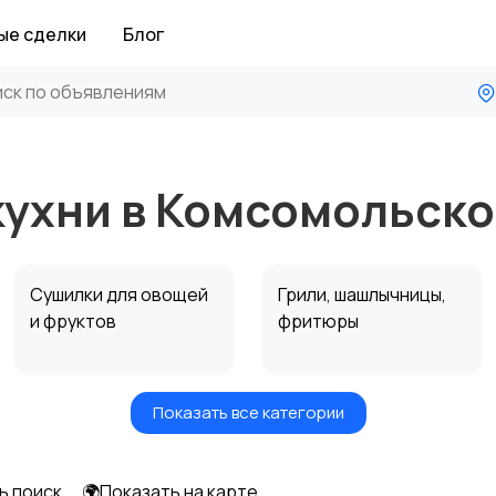
ые сделки
Блог
кухни в Комсомольск
Сушилки для овощей
Грили, шашлычницы,
и фруктов
фритюры
Показать все категории
Мультиварки и
Кухонные весы
скороварки
ь поиск
🌍Показать на карте