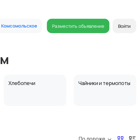
Комсомольское
Разместить объявление
Войти
ом
Хлебопечи
Чайники и термопоты
Микроволновые печи
Кофеварки и
кофемолки
По дороже