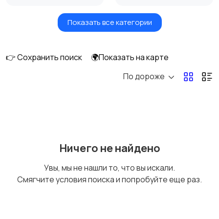
Показать все категории
Фены и стайлеры
Напольные весы
👉 Сохранить поиск
🌍Показать на карте
По дороже
Машинки для стрижки
Бритвы и эпиляторы
и триммеры
Ничего не найдено
Увы, мы не нашли то, что вы искали.
Смягчите условия поиска и попробуйте еще раз.