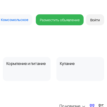
Комсомольское
Разместить объявление
Войти
Кормление и питание
Купание
Товары для учебы
Прочие детские
товары
По новизне