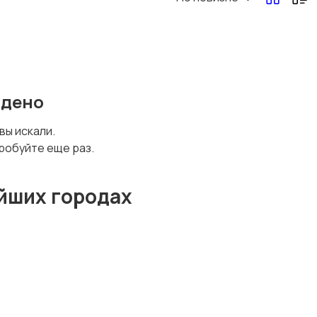
йдено
 вы искали.
робуйте еще раз.
йших городах