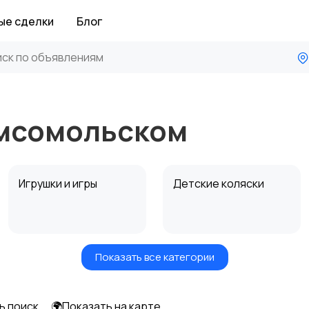
ые сделки
Блог
омсомольском
Игрушки и игры
Детские коляски
Показать все категории
Радио- и видеоняни
Товары для мам
ь поиск
🌍Показать на карте