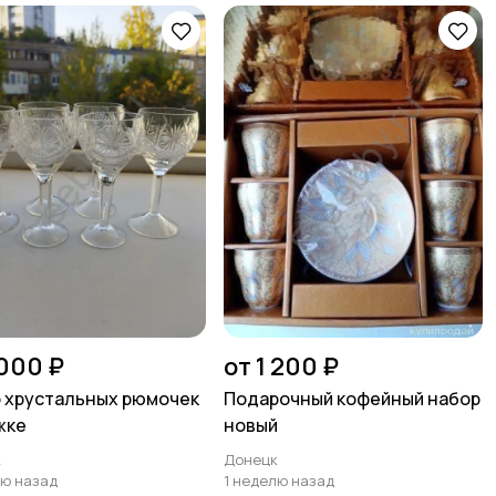
 000 ₽
от 1 200 ₽
 хрустальных рюмочек
Подарочный кофейный набор
жке
новый
к
Донецк
лю назад
1 неделю назад