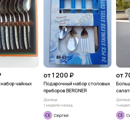
₽
от 1 200 ₽
от 7
 набор чайных
Подарочный набор столовых
Больш
приборов BERGNER
салат
Донецк
Донец
1 неделю назад
1 неде
Сергей
С