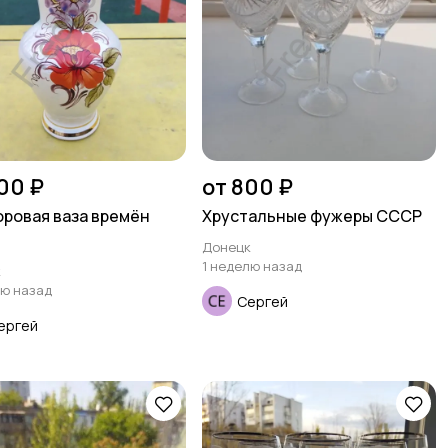
00 ₽
от 800 ₽
ровая ваза времён
Хрустальные фужеры СССР
Донецк
1 неделю назад
к
лю назад
Сергей
ергей