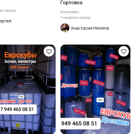
Горловка
к
лю назад
Енакиево
1 неделю назад
ергей
Анастасия Нелепа