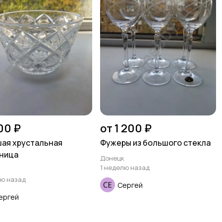
00 ₽
от 1 200 ₽
ая хрустальная
Фужеры из большого стекла
ница
Донецк
1 неделю назад
к
лю назад
Сергей
ергей