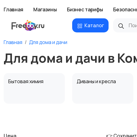
Главная
Магазины
Бизнес тарифы
Безопасн
Каталог
Главная
Для дома и дачи
Для дома и дачи в К
Бытовая химия
Диваны и кресла
Охрана и
Подставки и тумбы
сигнализации
Цена
👉 Сохранит