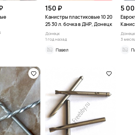
₽
150 ₽
5 00
ные
Канистры пластиковые 10 20
Еврок
25 30 л. бочка в ДНР, Донецк
Канис
по ни
д
Донецк
Донец
1 год назад
3 меся
Павел
П