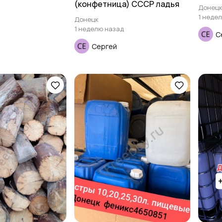
(конфетница) СССР ладья
Донец
1 неде
Донецк
1 неделю назад
С
Сергей