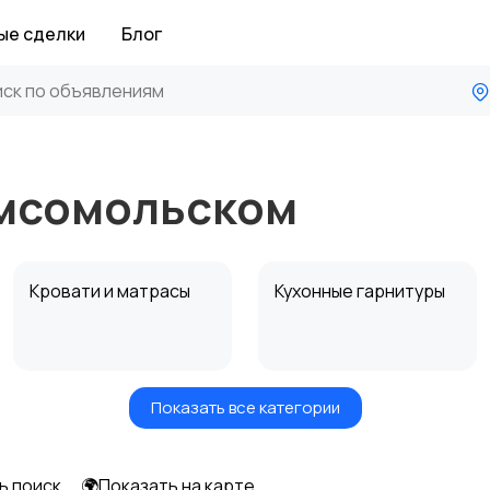
ые сделки
Блог
омсомольском
Кровати и матрасы
Кухонные гарнитуры
Показать все категории
Посуда
Растения и семена
ь поиск
🌍Показать на карте