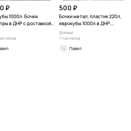
0 ₽
500 ₽
убы 1000л. Бочки.
Бочки метал, пластик 220л,
тры в ДНР с доставкой
еврокубы 1000л.в ДНР,
зким ценам
Донецк
к
Донецк
ца назад
1 год назад
авел
Павел