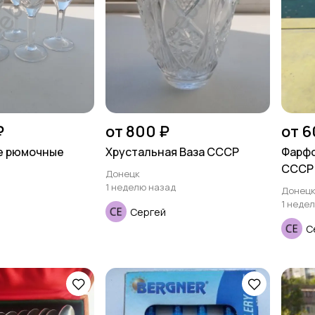
₽
от 800 ₽
от 6
е рюмочные
Хрустальная Ваза СССР
Фарфо
СССР
Донецк
1 неделю назад
Донец
1 неде
Сергей
С