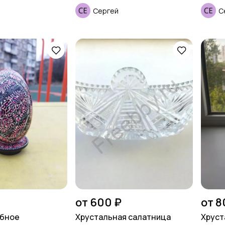
Сергей
С
от 600 ₽
от 8
лбное
Хрустальная салатница
Хруст