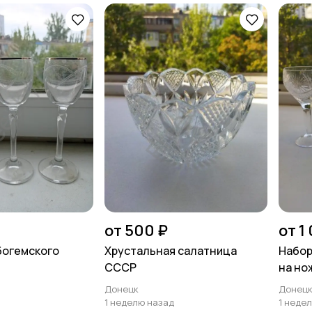
от 500 ₽
от 1
богемского
Хрустальная салатница
Набор
СССР
на но
Донецк
Донец
1 неделю назад
1 неде