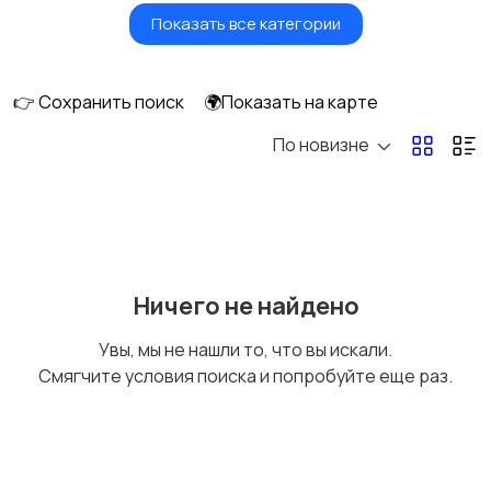
Показать все категории
Мониторы
Клавиатуры и мыши
👉 Сохранить поиск
🌍Показать на карте
По новизне
Оргтехника и
Сетевое
расходники
оборудование
Мультимедиа
Накопители данных и
Ничего не найдено
картридеры
Увы, мы не нашли то, что вы искали.
Смягчите условия поиска и попробуйте еще раз.
Программное
Рули, джойстики,
обеспечение
геймпады