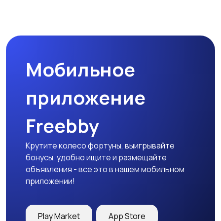
Комплектующие и
Аксессуары
запчасти
Мобильное
приложение
Freebby
Крутите колесо фортуны, выигрывайте
бонусы, удобно ищите и размещайте
объявления - все это в нашем мобильном
приложении!
Play Market
App Store