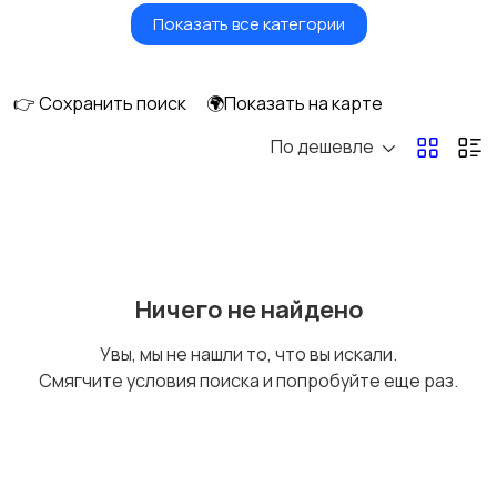
Показать все категории
Мониторы
Клавиатуры и мыши
👉 Сохранить поиск
🌍Показать на карте
По дешевле
Оргтехника и
Сетевое
расходники
оборудование
Мультимедиа
Накопители данных и
Ничего не найдено
картридеры
Увы, мы не нашли то, что вы искали.
Смягчите условия поиска и попробуйте еще раз.
Программное
Рули, джойстики,
обеспечение
геймпады