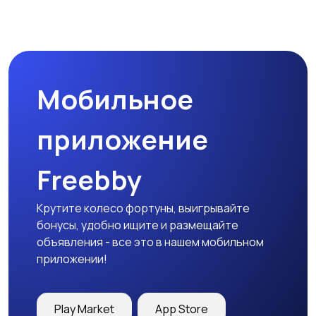
Комплектующие и
Аксессуары
запчасти
Мобильное
приложение
Freebby
Крутите колесо фортуны, выигрывайте
бонусы, удобно ищите и размещайте
объявления - все это в нашем мобильном
приложении!
Play Market
App Store