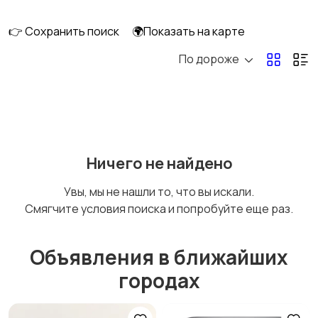
сабвуферы
кинотеатры
👉 Сохранить поиск
🌍Показать на карте
По дороже
DVD, Blu-ray и
Музыкальные центры
медиаплееры
и магнитолы
MP3-плееры и
Электронные книги
Ничего не найдено
портативное аудио
Увы, мы не нашли то, что вы искали.
Смягчите условия поиска и попробуйте еще раз.
Спутниковое и
Аудиоусилители и
цифровое ТВ
ресиверы
Объявления в ближайших
городах
Наушники
Микрофоны