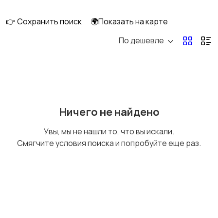
интерьера
👉 Сохранить поиск
🌍Показать на карте
По дешевле
Аксессуары
Оформление
праздников
Канцелярия
Посуда
Ничего не найдено
Увы, мы не нашли то, что вы искали.
Смягчите условия поиска и попробуйте еще раз.
Другое