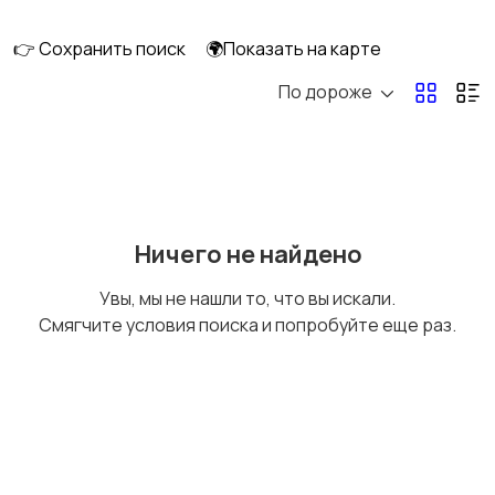
интерьера
👉 Сохранить поиск
🌍Показать на карте
По дороже
Аксессуары
Оформление
праздников
Канцелярия
Посуда
Ничего не найдено
Увы, мы не нашли то, что вы искали.
Смягчите условия поиска и попробуйте еще раз.
Другое