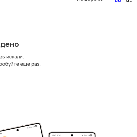
йдено
 вы искали.
робуйте еще раз.