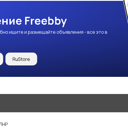
ние Freebby
бно ищите и размещайте объявления - все это в
RuStore
 ЛНР