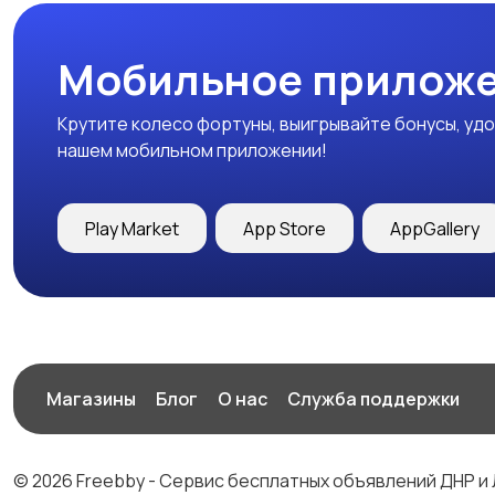
Мобильное приложе
Крутите колесо фортуны, выигрывайте бонусы, удо
нашем мобильном приложении!
Play Market
App Store
AppGallery
Магазины
Блог
О нас
Служба поддержки
© 2026 Freebby - Сервис бесплатных объявлений ДНР и