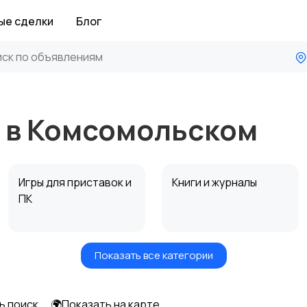
ые сделки
Блог
я в Комсомольском
Игры для приставок и
Книги и журналы
ПК
Показать все категории
Другое
ь поиск
🌍Показать на карте