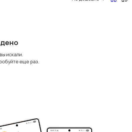
йдено
 вы искали.
робуйте еще раз.