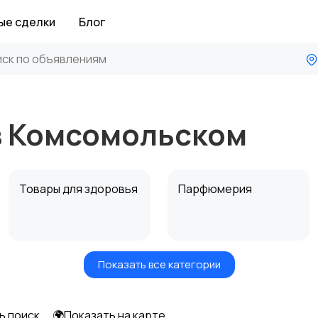
ые сделки
Блог
 в Комсомольском
Товары для здоровья
Парфюмерия
Показать все категории
Средства для
Другое
гигиены
ь поиск
🌍Показать на карте