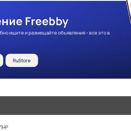
ние Freebby
бно ищите и размещайте объявления - все это в
RuStore
 ЛНР