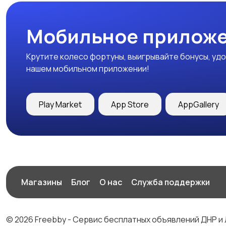
Мобильное приложе
Крутите колесо фортуны, выигрывайте бонусы, удо
нашем мобильном приложении!
Play Market
App Store
AppGallery
Магазины
Блог
О нас
Служба поддержки
© 2026 Freebby - Сервис бесплатных объявлений ДНР и