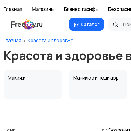
Главная
Магазины
Бизнес тарифы
Безопасн
Каталог
Главная
Красота и здоровье
Красота и здоровье
Макияж
Маникюр и педикюр
Тату и татуаж
Солярии и загар
Цена
👉 Сохранит