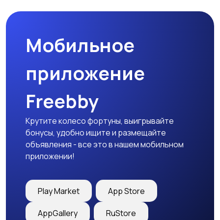
Мобильное
Медицина
Начало карьеры
приложение
Freebby
Образование и наука
Офисный персонал
Крутите колесо фортуны, выигрывайте
бонусы, удобно ищите и размещайте
объявления - все это в нашем мобильном
приложении!
Перевозки, склад,
Продажи
закупки
Play Market
App Store
AppGallery
RuStore