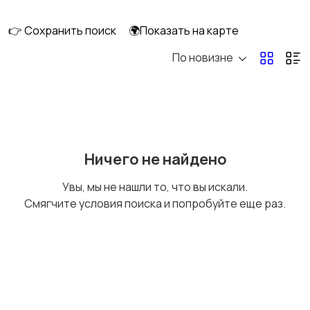
клининг
👉 Сохранить поиск
🌍Показать на карте
По новизне
Госслужба
Добыча сырья,
энергетика
Домашний персонал
Издательства и СМИ
Ничего не найдено
Увы, мы не нашли то, что вы искали.
Смягчите условия поиска и попробуйте еще раз.
Информационные
Искусство и
технологии
развлечения
Магазины
Маркетинг и реклама