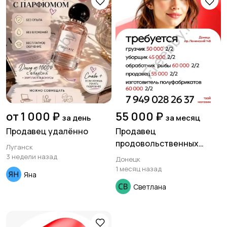
Медицина
Начало карьеры
Образование и наука
Офисный персонал
от 1 000 ₽
55 000 ₽
за день
за месяц
Продавец удалённо
Продавец
продовольственных
Луганск
товаров.
3 недели назад
Донецк
1 месяц назад
Перевозки, склад,
Продажи
Яна
закупки
Светлана