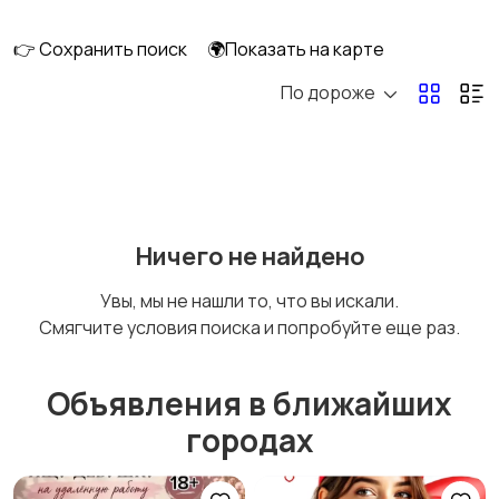
клининг
👉 Сохранить поиск
🌍Показать на карте
По дороже
Госслужба
Добыча сырья,
энергетика
Домашний персонал
Издательства и СМИ
Ничего не найдено
Увы, мы не нашли то, что вы искали.
Смягчите условия поиска и попробуйте еще раз.
Информационные
Искусство и
технологии
развлечения
Объявления в ближайших
городах
Магазины
Маркетинг и реклама