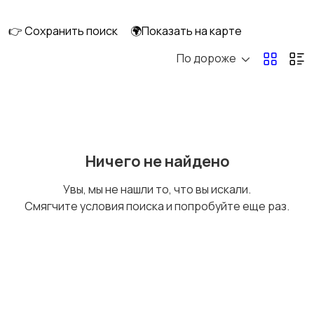
скейтбординг
гироскутеры
👉 Сохранить поиск
🌍Показать на карте
По дороже
Бильярд и боулинг
Водные виды спорта
Единоборства
Зимние виды спорта
Ничего не найдено
Увы, мы не нашли то, что вы искали.
Смягчите условия поиска и попробуйте еще раз.
Игры с мячом
Охота и рыбалка
Туризм и отдых на
Теннис, бадминтон,