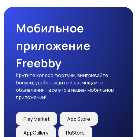
природе
дартс
Мобильное
Тренажеры и фитнес
Спортивное питание
приложение
Freebby
Другое
Крутите колесо фортуны, выигрывайте
бонусы, удобно ищите и размещайте
объявления - все это в нашем мобильном
приложении!
Play Market
App Store
AppGallery
RuStore