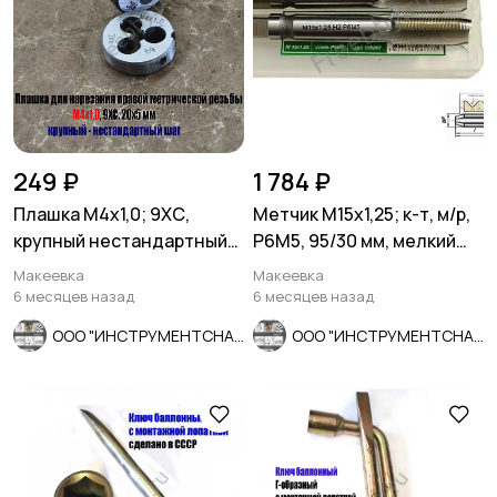
249 ₽
1 784 ₽
Плашка М4х1,0; 9ХС,
Метчик М15х1,25; к-т, м/р,
крупный нестандартный
Р6М5, 95/30 мм, мелкий
шаг, 20/5 мм.
шаг, ГОСТ 3266-81.
Макеевка
Макеевка
6 месяцев назад
6 месяцев назад
ООО "ИНСТРУМЕНТСНАБ"
ООО "ИНСТРУМЕНТСНАБ"