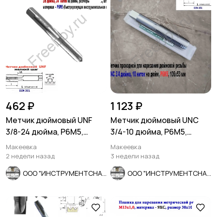
462 ₽
1 123 ₽
Метчик дюймовый UNF
Метчик дюймовый UNC
3/8-24 дюйма, Р6М5,
3/4-10 дюйма, Р6М5,
штучный, 24 нитки, 80/34
штучный, 10 ниток, 106/53
Макеевка
Макеевка
мм.
мм.
2 недели назад
3 недели назад
ООО "ИНСТРУМЕНТСНАБ"
ООО "ИНСТРУМЕНТСНАБ"