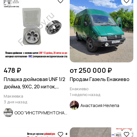
478 ₽
от 250 000 ₽
Плашка дюймовая UNF 1/2
Продам Газель Енакиево
дюйма, 9ХС, 20 ниток,
Енакиево
мелкий шаг, 38/10 мм.
1 неделю назад
Макеевка
3 дня назад
Анастасия Нелепа
ООО "ИНСТРУМЕНТСНАБ"