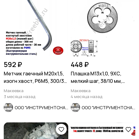
592 ₽
448 ₽
Метчик гаечный М20х1,5,
Плашка М13х1,0, 9ХС,
изогн хвост, Р6М5, 300/30
мелкий шаг, 38/10 мм,
мм, мелкий шаг, СССР
ГОСТ 7740-71.
Макеевка
Макеевка
3 месяца назад
4 месяца назад
ООО "ИНСТРУМЕНТСНАБ"
ООО "ИНСТРУМЕНТСНАБ"