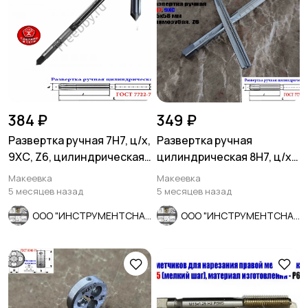
384 ₽
349 ₽
Развертка ручная 7Н7, ц/х,
Развертка ручная
9ХС, Z6, цилиндрическая,
цилиндрическая 8Н7, ц/х,
107/54 мм, СССР.
9ХС, Z6, прямозубая,
Макеевка
Макеевка
115/58.
5 месяцев назад
5 месяцев назад
ООО "ИНСТРУМЕНТСНАБ"
ООО "ИНСТРУМЕНТСНАБ"