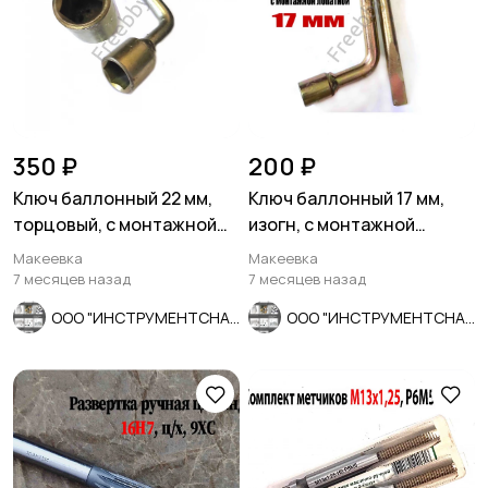
350 ₽
200 ₽
Ключ баллонный 22 мм,
Ключ баллонный 17 мм,
торцовый, с монтажной
изогн, с монтажной
лопаткой, оцинков, СССР.
лопаткой, оцинкованный,
Макеевка
Макеевка
СССР.
7 месяцев назад
7 месяцев назад
ООО "ИНСТРУМЕНТСНАБ"
ООО "ИНСТРУМЕНТСНАБ"