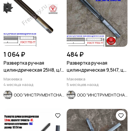
1 064 ₽
484 ₽
Развертка ручная
Развертка ручная
цилиндрическая 25Н8, ц/
цилиндрическая 9,5Н7, ц/
х, 9ХС, 231/115 мм, Z8,
х, 9ХС, Z6, 124/62 мм,
Макеевка
Макеевка
СССР.
СССР.
4 месяца назад
5 месяцев назад
ООО "ИНСТРУМЕНТСНАБ"
ООО "ИНСТРУМЕНТСНАБ"