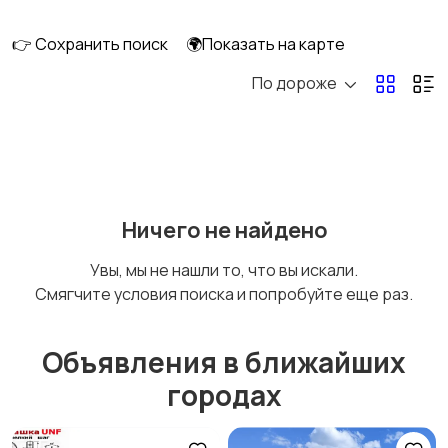
👉 Сохранить поиск
🌍Показать на карте
По дороже
Мототехника
Спецтехника
Сельхозтехника
Другой транспорт
Ничего не найдено
Увы, мы не нашли то, что вы искали.
Смягчите условия поиска и попробуйте еще раз.
Прицепы, дома на
Воздушный
колесах
транспорт
Объявления в ближайших
городах