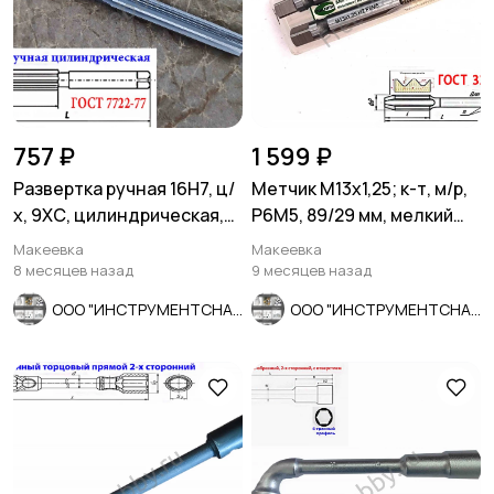
757 ₽
1 599 ₽
Развертка ручная 16Н7, ц/
Метчик М13х1,25; к-т, м/р,
х, 9ХС, цилиндрическая,
Р6М5, 89/29 мм, мелкий
175/87 мм, 2360-0142.
шаг, ГОСТ 3266-81
Макеевка
Макеевка
8 месяцев назад
9 месяцев назад
ООО "ИНСТРУМЕНТСНАБ"
ООО "ИНСТРУМЕНТСНАБ"