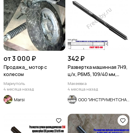
от 3 000 ₽
342 ₽
Продажа_ мотор с
Развертка машинная 7Н9,
колесом
ц/х, Р6М5, 109/40 мм,
2363-0068, СССР
Мариуполь
Макеевка
4 месяца назад
4 месяца назад
Marsi
ООО "ИНСТРУМЕНТСНАБ"