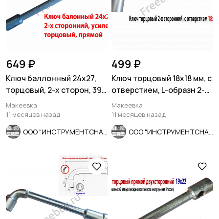
649 ₽
499 ₽
Ключ баллонный 24х27,
Ключ торцовый 18х18 мм, с
торцовый, 2-х сторон, 390
отверстием, L-образн 2-х
мм, для ГАЗ, КамАЗ.
сторонний, Cr-V.
Макеевка
Макеевка
11 месяцев назад
11 месяцев назад
ООО "ИНСТРУМЕНТСНАБ"
ООО "ИНСТРУМЕНТСНАБ"