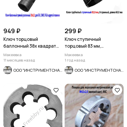
949 ₽
299 ₽
Ключ торцовый
Ключ ступичный
баллонный 38х квадрат
торцовый 83 мм,
22, прямой, для ГАЗ, ЗИЛ,
трубчатый, 8-гранный,
Макеевка
Макеевка
ПАЗ.
длина 60 мм, СССР
11 месяцев назад
1 год назад
ООО "ИНСТРУМЕНТСНАБ"
ООО "ИНСТРУМЕНТСНАБ"