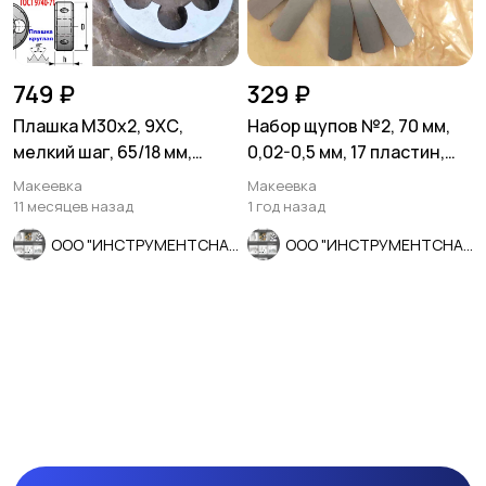
749 ₽
329 ₽
Плашка М30х2, 9ХС,
Набор щупов №2, 70 мм,
мелкий шаг, 65/18 мм,
0,02-0,5 мм, 17 пластин,
ГОСТ 7740-71, СССР
Россия.
Макеевка
Макеевка
11 месяцев назад
1 год назад
ООО "ИНСТРУМЕНТСНАБ"
ООО "ИНСТРУМЕНТСНАБ"