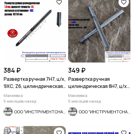
384 ₽
349 ₽
Развертка ручная 7Н7, ц/х,
Развертка ручная
9ХС, Z6, цилиндрическая,
цилиндрическая 8Н7, ц/х,
107/54 мм, СССР.
9ХС, Z6, прямозубая,
Макеевка
Макеевка
115/58.
5 месяцев назад
5 месяцев назад
ООО "ИНСТРУМЕНТСНАБ"
ООО "ИНСТРУМЕНТСНАБ"