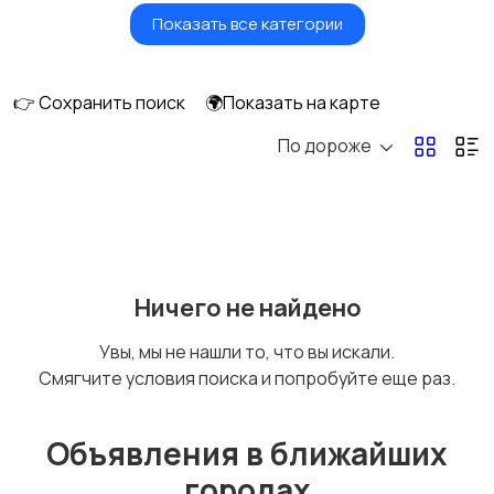
Показать все категории
Масла и автохимия
Автоэлектроника и
GPS
👉 Сохранить поиск
🌍Показать на карте
По дороже
Аксессуары и
Аудио и видео
инструменты
Противоугонные
Багажные системы и
Ничего не найдено
устройства
фаркопы
Увы, мы не нашли то, что вы искали.
Смягчите условия поиска и попробуйте еще раз.
Мотоэкипировка
Другие запчасти
и аксессуары
Объявления в ближайших
городах