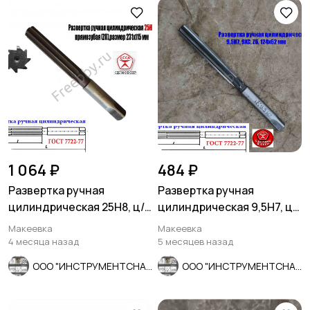
1 064 ₽
484 ₽
Развертка ручная
Развертка ручная
цилиндрическая 25Н8, ц/
цилиндрическая 9,5Н7, ц/
х, 9ХС, 231/115 мм, Z8,
х, 9ХС, Z6, 124/62 мм,
Макеевка
Макеевка
СССР.
СССР.
4 месяца назад
5 месяцев назад
ООО "ИНСТРУМЕНТСНАБ"
ООО "ИНСТРУМЕНТСНАБ"