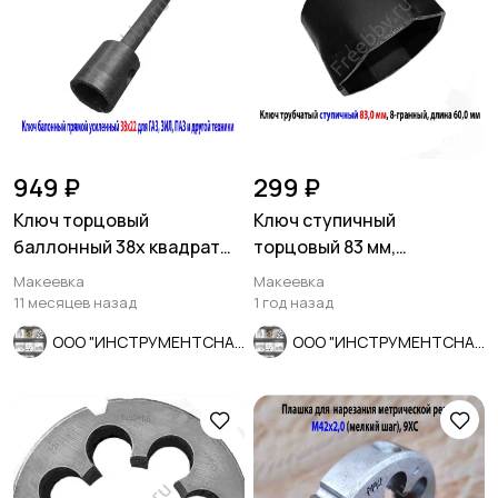
949 ₽
299 ₽
Ключ торцовый
Ключ ступичный
баллонный 38х квадрат
торцовый 83 мм,
22, прямой, для ГАЗ, ЗИЛ,
трубчатый, 8-гранный,
Макеевка
Макеевка
ПАЗ.
длина 60 мм, СССР
11 месяцев назад
1 год назад
ООО "ИНСТРУМЕНТСНАБ"
ООО "ИНСТРУМЕНТСНАБ"