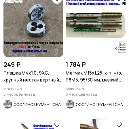
249 ₽
1 784 ₽
Плашка М4х1,0; 9ХС,
Метчик М15х1,25; к-т, м/р,
крупный нестандартный
Р6М5, 95/30 мм, мелкий
шаг, 20/5 мм.
шаг, ГОСТ 3266-81.
Макеевка
Макеевка
6 месяцев назад
6 месяцев назад
ООО "ИНСТРУМЕНТСНАБ"
ООО "ИНСТРУМЕНТСНАБ"