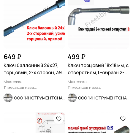
649 ₽
499 ₽
Ключ баллонный 24х27,
Ключ торцовый 18х18 мм, с
торцовый, 2-х сторон, 390
отверстием, L-образн 2-х
мм, для ГАЗ, КамАЗ.
сторонний, Cr-V.
Макеевка
Макеевка
11 месяцев назад
11 месяцев назад
ООО "ИНСТРУМЕНТСНАБ"
ООО "ИНСТРУМЕНТСНАБ"