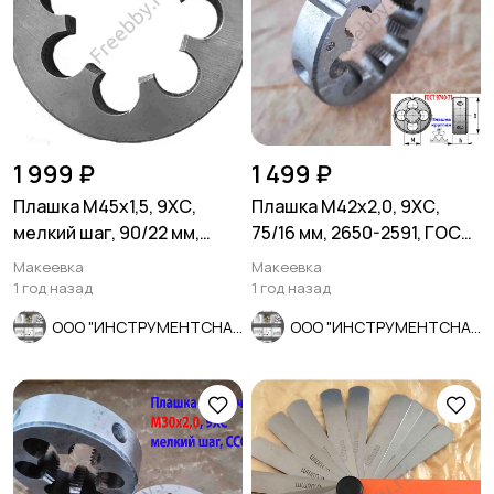
1 999 ₽
1 499 ₽
Плашка М45х1,5, 9ХС,
Плашка М42х2,0, 9ХС,
мелкий шаг, 90/22 мм,
75/16 мм, 2650-2591, ГОСТ
ГОСТ 7740-71, сделано в
7740-71, СССР.
Макеевка
Макеевка
ССС
1 год назад
1 год назад
ООО "ИНСТРУМЕНТСНАБ"
ООО "ИНСТРУМЕНТСНАБ"