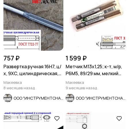
757 ₽
1 599 ₽
Развертка ручная 16Н7, ц/
Метчик М13х1,25; к-т, м/р,
х, 9ХС, цилиндрическая,
Р6М5, 89/29 мм, мелкий
175/87 мм, 2360-0142.
шаг, ГОСТ 3266-81
Макеевка
Макеевка
8 месяцев назад
9 месяцев назад
ООО "ИНСТРУМЕНТСНАБ"
ООО "ИНСТРУМЕНТСНАБ"