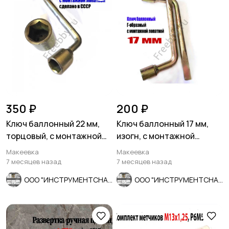
350 ₽
200 ₽
Ключ баллонный 22 мм,
Ключ баллонный 17 мм,
торцовый, с монтажной
изогн, с монтажной
лопаткой, оцинков, СССР.
лопаткой, оцинкованный,
Макеевка
Макеевка
СССР.
7 месяцев назад
7 месяцев назад
ООО "ИНСТРУМЕНТСНАБ"
ООО "ИНСТРУМЕНТСНАБ"