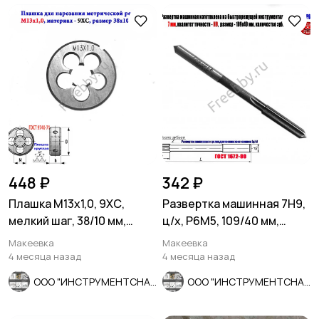
448 ₽
342 ₽
Плашка М13х1,0, 9ХС,
Развертка машинная 7Н9,
мелкий шаг, 38/10 мм,
ц/х, Р6М5, 109/40 мм,
ГОСТ 7740-71.
2363-0068, СССР
Макеевка
Макеевка
4 месяца назад
4 месяца назад
ООО "ИНСТРУМЕНТСНАБ"
ООО "ИНСТРУМЕНТСНАБ"