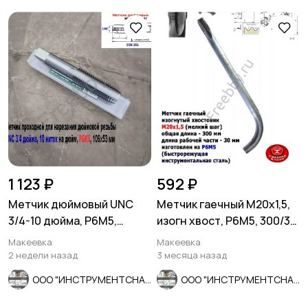
1 123 ₽
592 ₽
Метчик дюймовый UNC
Метчик гаечный М20х1,5,
3/4-10 дюйма, Р6М5,
изогн хвост, Р6М5, 300/30
штучный, 10 ниток, 106/53
мм, мелкий шаг, СССР
Макеевка
Макеевка
мм.
2 недели назад
3 месяца назад
ООО "ИНСТРУМЕНТСНАБ"
ООО "ИНСТРУМЕНТСНАБ"