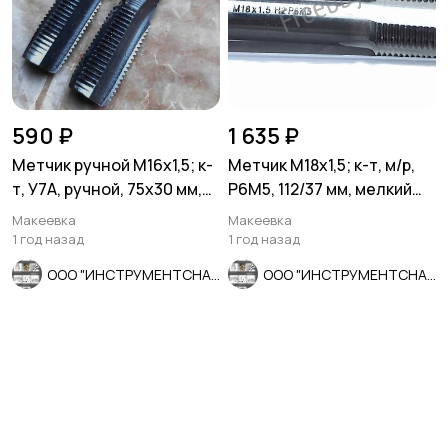
590 ₽
1 635 ₽
Метчик ручной М16х1,5; к-
Метчик М18х1,5; к-т, м/р,
т, У7А, ручной, 75х30 мм,
Р6М5, 112/37 мм, мелкий
мелкий шаг, СССР.
шаг, шлифованный, ГО
Макеевка
Макеевка
1 год назад
1 год назад
ООО "ИНСТРУМЕНТСНАБ"
ООО "ИНСТРУМЕНТСНАБ"