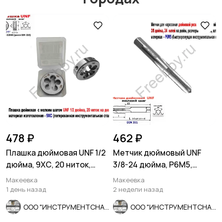
Мотозапчасти
Мотоаксессуары
478 ₽
462 ₽
Плашка дюймовая UNF 1/2
Метчик дюймовый UNF
дюйма, 9ХС, 20 ниток,
3/8-24 дюйма, Р6М5,
мелкий шаг, 38/10 мм.
штучный, 24 нитки, 80/34
Макеевка
Макеевка
мм.
1 день назад
2 недели назад
ООО "ИНСТРУМЕНТСНАБ"
ООО "ИНСТРУМЕНТСНАБ"