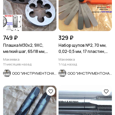
749 ₽
329 ₽
Плашка М30х2, 9ХС,
Набор щупов №2, 70 мм,
мелкий шаг, 65/18 мм,
0,02-0,5 мм, 17 пластин,
ГОСТ 7740-71, СССР
Россия.
Макеевка
Макеевка
11 месяцев назад
1 год назад
ООО "ИНСТРУМЕНТСНАБ"
ООО "ИНСТРУМЕНТСНАБ"