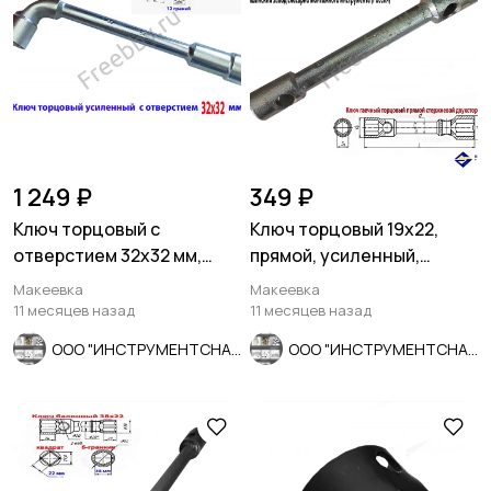
1 249 ₽
349 ₽
Ключ торцовый с
Ключ торцовый 19х22,
отверстием 32х32 мм,
прямой, усиленный,
усил, L-образ, 2-х сторон,
стержневой, КЗСМИ,
Макеевка
Макеевка
Cr-V.
Россия.
11 месяцев назад
11 месяцев назад
ООО "ИНСТРУМЕНТСНАБ"
ООО "ИНСТРУМЕНТСНАБ"