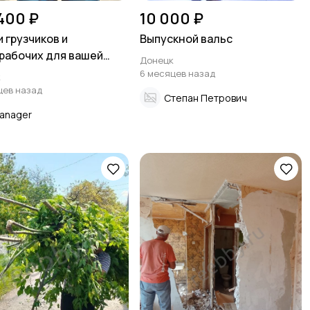
 400 ₽
10 000 ₽
и грузчиков и
Выпускной вальс
рабочих для вашей
Донецк
нии и склада
6 месяцев назад
к
цев назад
Степан Петрович
anager