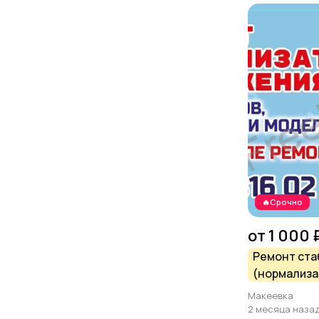
🔥Срочно
от 1 000 
Ремонт ста
(нормализа
напряжения
Макеевка
типов, мощ
2 месяца наза