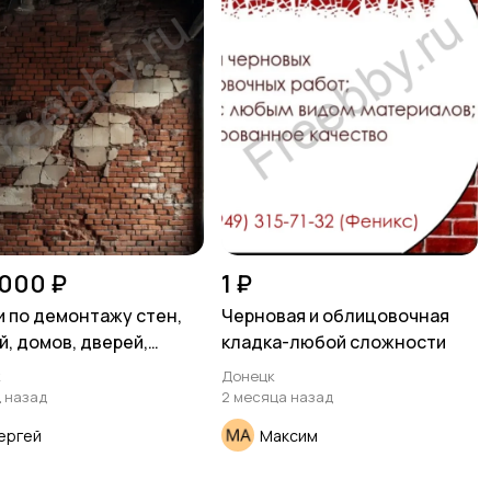
 000 ₽
1 ₽
и по демонтажу стен,
Черновая и облицовочная
̆, домов, дверей,
кладка-любой сложности
нов и других
к
Донецк
рукций
ц назад
2 месяца назад
ергей
Максим