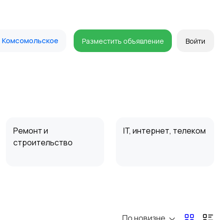
Комсомольское
Разместить объявление
Войти
Ремонт и
IT, интернет, телеком
строительство
Организация
Фото- и видеосъемка
праздников
По новизне