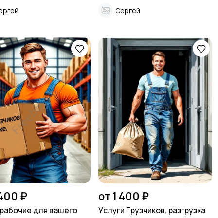
ергей
Сергей
 400 ₽
от 1 400 ₽
рабочие для вашего
Уcлуги Гpузчиков, pазгрузка