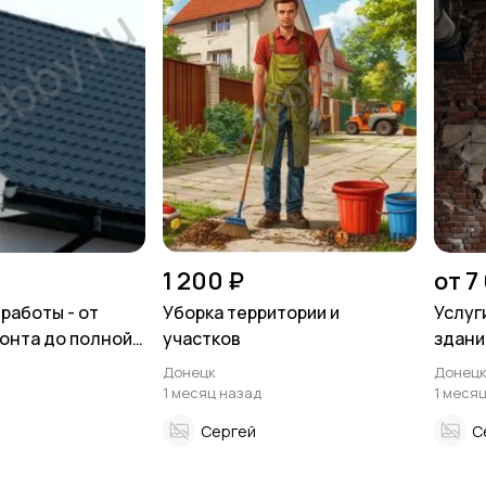
1 200 ₽
от 7
работы - от
Уборка территории и
Услуг
онта до полной
участков
здании
ли
балко
Донецк
Донец
конст
1 месяц назад
1 меся
Сергей
С