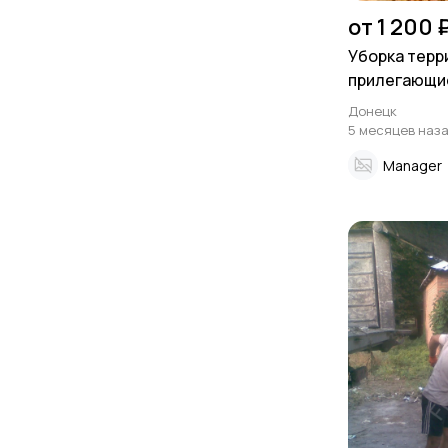
от 1 200 
Уборка терр
прилегающие
будет убран
Донецк
5 месяцев наз
Manager