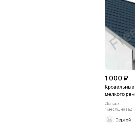
1 000 ₽
Кровельные 
мелкого рем
замены кров
Донецк
1 месяц назад
Сергей