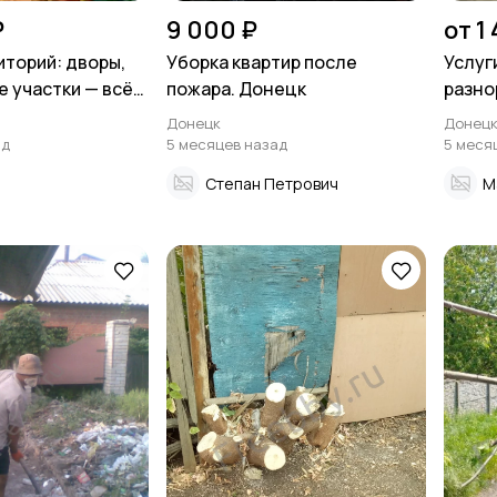
₽
9 000 ₽
от 1
иторий: дворы,
Уборка квартир после
Услуг
 участки — всё
пожара. Донецк
разно
о.
компа
Донецк
Донец
ад
5 месяцев назад
5 меся
Степан Петрович
M