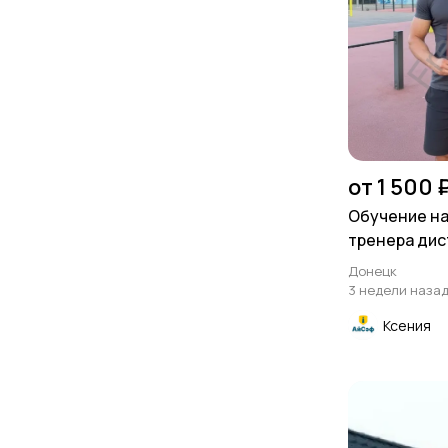
от 1 500 
Обучение на
тренера ди
Донецк
3 недели наза
Ксения