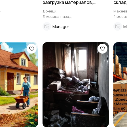
pазгрузка мaтеpиалoв,
склад
мебели, подъём на этажи.
д
Донецк
Макеев
3 месяца назад
4 меся
Manager
M