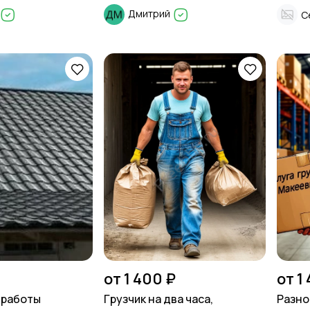
Дмитрий
С
от 1 400 ₽
от 1
 работы
Гpузчик на два чaса,
Разно