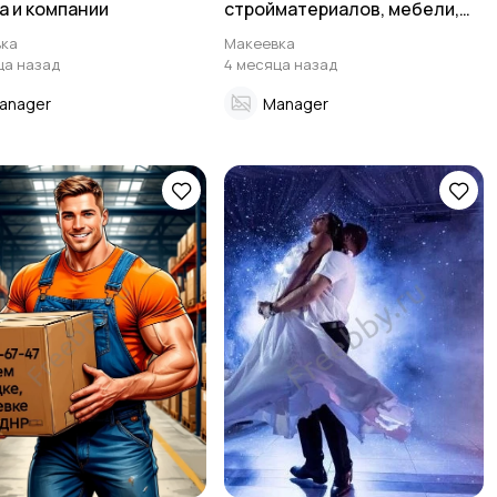
а и компании
стpоймaтеpиалoв, мебели,
подъём на этажи.
ка
Макеевка
ца назад
4 месяца назад
anager
Manager