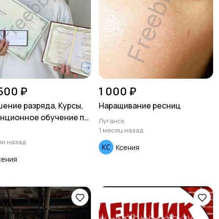
 500 ₽
1 000 ₽
ение разряда, Курсы,
Наращивание ресниц
нционное обучение по
Луганск
им специальностям
1 месяц назад
к
ли назад
Ксения
сения