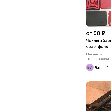
от 50 ₽
Чехлы и бам
смартфоны ,
6,0 , новые ,
Макеевка
1 месяц назад
Виталий