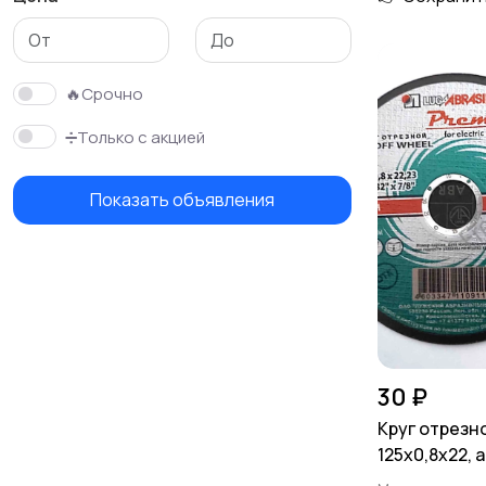
Стройматериалы и
Красота и здоровье
инструменты
308
🔥Срочно
➗Только с акцией
Показать объявления
30 ₽
Круг отрезн
125х0,8х22,
Premium, Луг