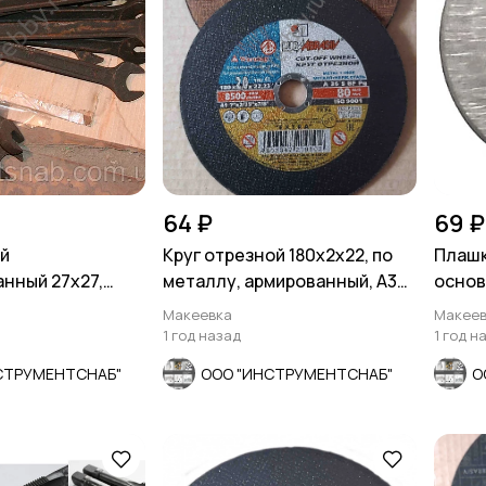
64 ₽
69 ₽
й
Круг отрезной 180х2х22, по
Плашк
нный 27х27,
металлу, армированный, А36,
основ
идной, черный,
S, тип 41, ЛУГА
7740-
Макеевка
Макеев
1 год назад
1 год н
СТРУМЕНТСНАБ"
ООО "ИНСТРУМЕНТСНАБ"
О