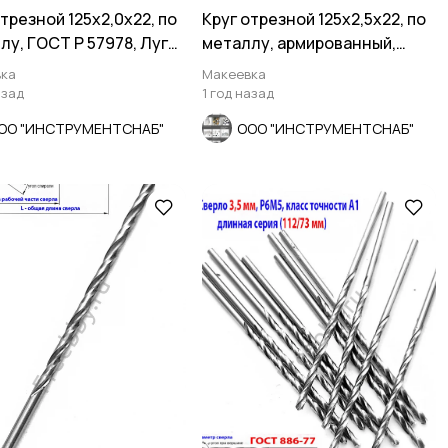
отрезной 125х2,0х22, по
Круг отрезной 125х2,5х22, по
лу, ГОСТ Р 57978, Луга,
металлу, армированный,
я
Луга, Россия.
ка
Макеевка
азад
1 год назад
ОО "ИНСТРУМЕНТСНАБ"
ООО "ИНСТРУМЕНТСНАБ"