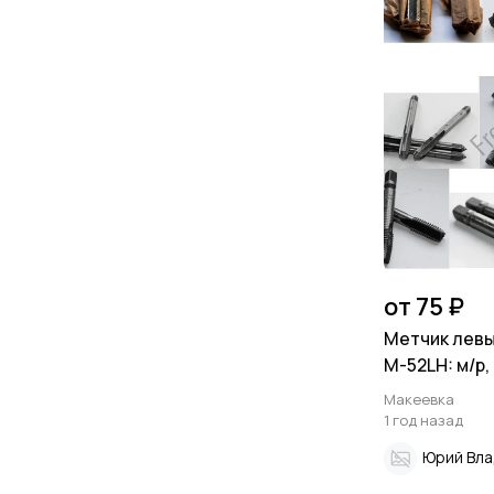
от 75 ₽
Метчик левы
М-52LH: м/р, 
штучные, ас
Макеевка
1 год назад
Юрий Вл