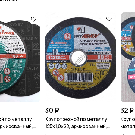
Спорт и отдых
Хэндмейд
30 ₽
32 ₽
ой по металлу
Круг отрезной по металлу
Круг о
 армированный,
125х1,0х22, армированный,
метал
а.
ГОСТ Р 57978, Луга-
ГОСТ 