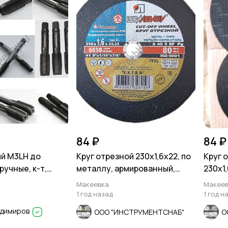
84 ₽
84 ₽
й М3LH до
Круг отрезной 230х1,6х22, по
Круг 
ручные, к-т,
металлу, армированный,
230х1
сортимент.
ЛУГА, Россия
ЛУГА-
Макеевка
Макеев
1 год назад
1 год н
адимиров
ООО "ИНСТРУМЕНТСНАБ"
О