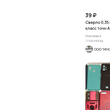
39 ₽
Сверло 0,35 
класс точн А
хвост 1,2 мм
Макеевка
1 год назад
ООО "ИН