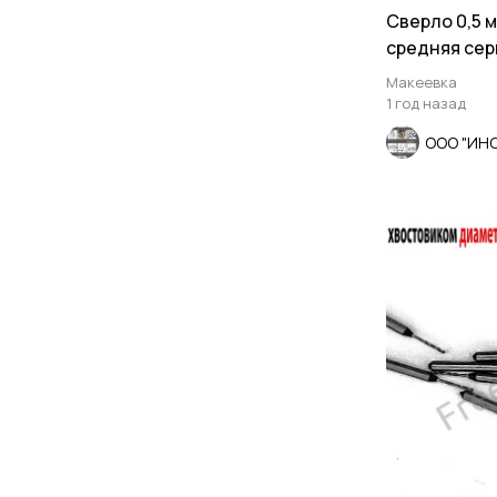
Сверло 0,5 м
средняя сер
точности А1,
Макеевка
1 год назад
ООО "ИН