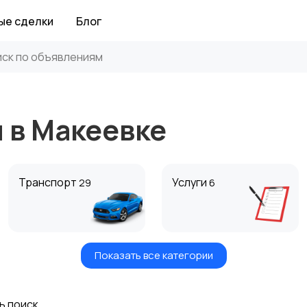
ые сделки
Блог
я в Макеевке
Транспорт
Услуги
29
6
Показать все категории
Хобби и развлечения
Животные
ь поиск