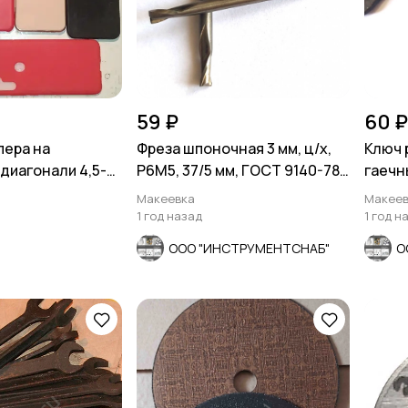
59 ₽
60 ₽
пера на
Фреза шпоночная 3 мм, ц/х,
Ключ 
 диагонали 4,5-
Р6М5, 37/5 мм, ГОСТ 9140-78,
гаечн
 неликвиды .
СССР.
ГОСТ 
Макеевка
Макеев
1 год назад
1 год н
ООО "ИНСТРУМЕНТСНАБ"
О