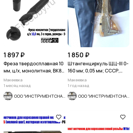
1 897 ₽
1 850 ₽
Фреза твердосплавная 10
Штангенциркуль ЩЦ-lll 0-
мм, ц/х, монолитная, ВК8,
160 мм; 0,05 мм; СССР,
Z3, 50/25 мм, СССР
ГОСТ 166-80.
Макеевка
Макеевка
1 месяц назад
1 год назад
ООО "ИНСТРУМЕНТСНАБ"
ООО "ИНСТРУМЕНТСНАБ"