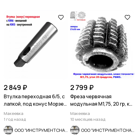
2 849 ₽
2 799 ₽
Втулка переходная 6/5, с
Фреза червячная
лапкой, под конус Морзе,
модульная М1,75, 20 гр, кл
с КМ6 на КМ5.
В, 1°45', Р6М5, 63х27х50
Макеевка
Макеевка
1 год назад
10 месяцев назад
ООО "ИНСТРУМЕНТСНАБ"
ООО "ИНСТРУМЕНТСНАБ"