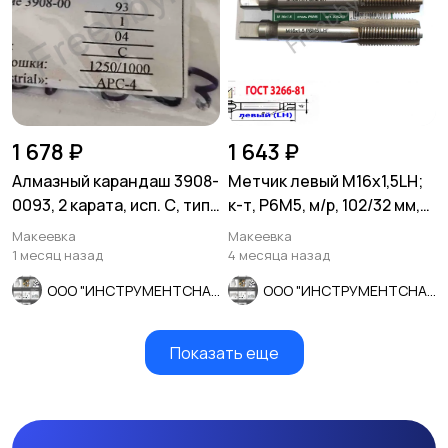
1 678 ₽
1 643 ₽
Алмазный карандаш 3908-
Метчик левый М16х1,5LH;
0093, 2 карата, исп. С, тип
к-т, Р6М5, м/р, 102/32 мм,
04, зерн 1250/1000.
мелкий шаг.
Макеевка
Макеевка
1 месяц назад
4 месяца назад
ООО "ИНСТРУМЕНТСНАБ"
ООО "ИНСТРУМЕНТСНАБ"
Показать еще