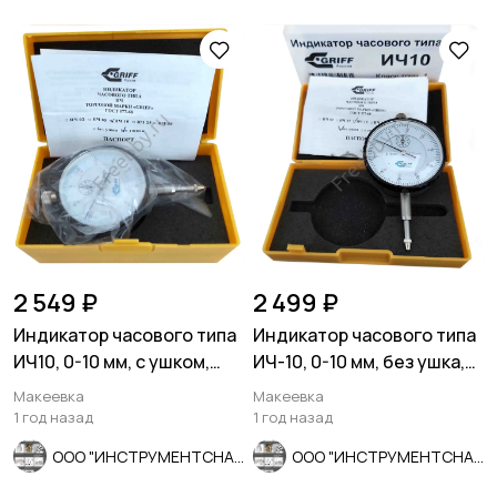
2 549 ₽
2 499 ₽
Индикатор часового типа
Индикатор часового типа
ИЧ10, 0-10 мм, с ушком,
ИЧ-10, 0-10 мм, без ушка,
0,01 мм, класс 1.
кл 1; 0,01 мм,
Макеевка
Макеевка
1 год назад
1 год назад
ООО "ИНСТРУМЕНТСНАБ"
ООО "ИНСТРУМЕНТСНАБ"