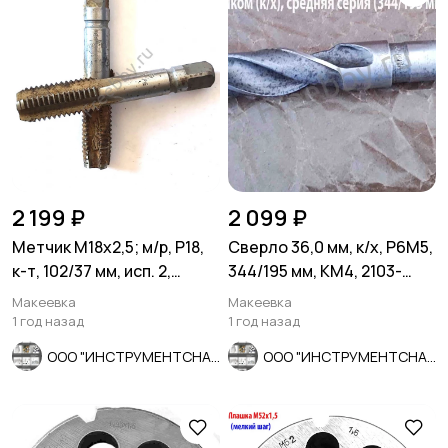
2 199 ₽
2 099 ₽
Метчик М18х2,5; м/р, Р18,
Сверло 36,0 мм, к/х, Р6М5,
к-т, 102/37 мм, исп. 2,
344/195 мм, КМ4, 2103-
основной шаг, СССР.
3696, ГОСТ 10903-77.
Макеевка
Макеевка
1 год назад
1 год назад
ООО "ИНСТРУМЕНТСНАБ"
ООО "ИНСТРУМЕНТСНАБ"