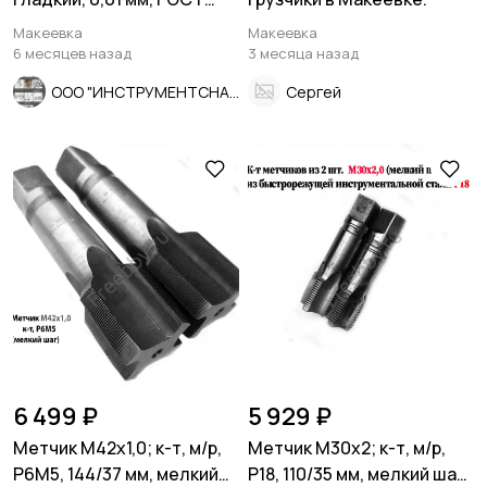
6507-90, СССР.
Макеевка
Макеевка
6 месяцев назад
3 месяца назад
ООО "ИНСТРУМЕНТСНАБ"
Сергей
6 499 ₽
5 929 ₽
Метчик М42х1,0; к-т, м/р,
Метчик М30х2; к-т, м/р,
Р6М5, 144/37 мм, мелкий
Р18, 110/35 мм, мелкий шаг,