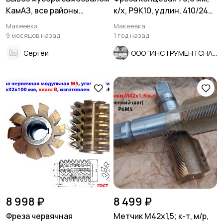
КамАЗ, все районы
к/х, Р9К10, удлин, 410/240
Макеевки
мм, Z6, КМ5, СССР.
Макеевка
Макеевка
9 месяцев назад
1 год назад
Сергей
ООО "ИНСТРУМЕНТСНАБ"
8 998 ₽
8 499 ₽
Фреза червячная
Метчик М42х1,5; к-т, м/р,