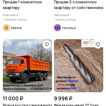
Продам 1-комнатную
Продам 2-х комнатную
квартиру
квартиру от собственника
Для Бизнеса
Мода и стиль
12
1
Макеевка
Макеевка
1 неделю назад
1 месяц назад
Marina
Наталья
Стройматериалы и
Красота и здоровье
инструменты
308
Спорт и отдых
Хэндмейд
11 000 ₽
9 998 ₽
Вывоз мусора самосвалом
Фреза концевая 70,0 мм,