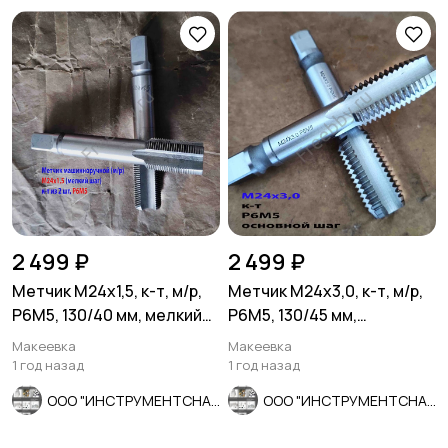
2 499 ₽
2 499 ₽
Метчик М24х1,5, к-т, м/р,
Метчик М24х3,0, к-т, м/р,
Р6М5, 130/40 мм, мелкий
Р6М5, 130/45 мм,
шаг, шлифованный.
основной шаг,
Макеевка
Макеевка
шлифованный.
1 год назад
1 год назад
ООО "ИНСТРУМЕНТСНАБ"
ООО "ИНСТРУМЕНТСНАБ"