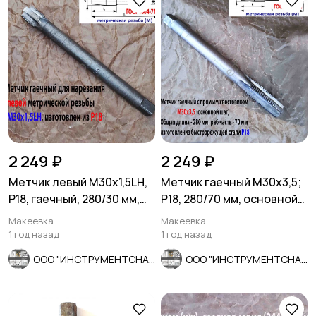
2 249 ₽
2 249 ₽
Метчик левый М30х1,5LH,
Метчик гаечный М30х3,5;
Р18, гаечный, 280/30 мм,
Р18, 280/70 мм, основной
мелкий шаг, СССР.
шаг, 2640-0337, СССР
Макеевка
Макеевка
1 год назад
1 год назад
ООО "ИНСТРУМЕНТСНАБ"
ООО "ИНСТРУМЕНТСНАБ"