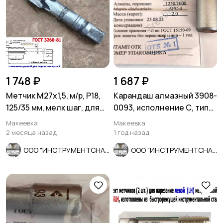
1 748 ₽
1 687 ₽
Метчик М27х1,5, м/р, Р18,
Карандаш алмазный 3908-
125/35 мм, мелк шаг, для
0093, исполнение С, тип
скв и гл резьбы, СССР
04, 2 карата.
Макеевка
Макеевка
2 месяца назад
1 год назад
ООО "ИНСТРУМЕНТСНАБ"
ООО "ИНСТРУМЕНТСНАБ"