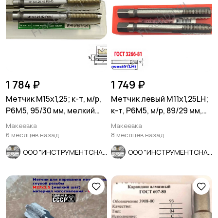
1 784 ₽
1 749 ₽
Метчик М15х1,25; к-т, м/р,
Метчик левый М11х1,25LH;
Р6М5, 95/30 мм, мелкий
к-т, Р6М5, м/р, 89/29 мм,
шаг, ГОСТ 3266-81.
мелкий шаг.
Макеевка
Макеевка
6 месяцев назад
8 месяцев назад
ООО "ИНСТРУМЕНТСНАБ"
ООО "ИНСТРУМЕНТСНАБ"