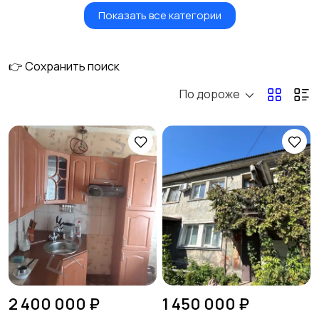
Показать все категории
Транспорт
Услуги
29
6
👉 Сохранить поиск
По дороже
Детские товары
Для дома и дачи
4
Электроника
Бытовая техника
1
Хобби и развлечения
Животные
2 400 000 ₽
1 450 000 ₽