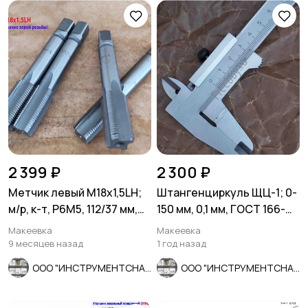
2 399 ₽
2 300 ₽
Метчик левый М18х1,5LH;
Штангенциркуль ЩЦ-1; 0-
м/р, к-т, Р6М5, 112/37 мм,
150 мм, 0,1 мм, ГОСТ 166-
мелкий шаг.
80, Ставрополь.
Макеевка
Макеевка
9 месяцев назад
1 год назад
ООО "ИНСТРУМЕНТСНАБ"
ООО "ИНСТРУМЕНТСНАБ"