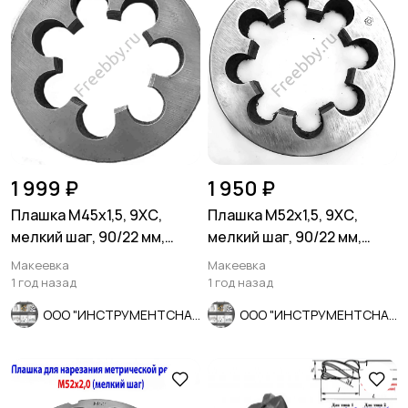
1 999 ₽
1 950 ₽
Плашка М45х1,5, 9ХС,
Плашка М52х1,5, 9ХС,
мелкий шаг, 90/22 мм,
мелкий шаг, 90/22 мм,
ГОСТ 7740-71, сделано в
ГОСТ 7740-71, СССР.
Макеевка
Макеевка
ССС
1 год назад
1 год назад
ООО "ИНСТРУМЕНТСНАБ"
ООО "ИНСТРУМЕНТСНАБ"