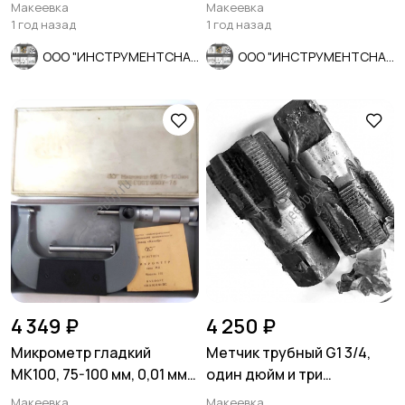
чашечный, АС4, 12А2-45,
нониусный, ГОСТ 162-90,
Макеевка
Макеевка
зерно 125/100.
СССР.
1 год назад
1 год назад
ООО "ИНСТРУМЕНТСНАБ"
ООО "ИНСТРУМЕНТСНАБ"
4 349 ₽
4 250 ₽
Микрометр гладкий
Метчик трубный G1 3/4,
МК100, 75-100 мм, 0,01 мм,
один дюйм и три
ГОСТ 6507-90, СССР.
четверти, 9ХС, сделано в
Макеевка
Макеевка