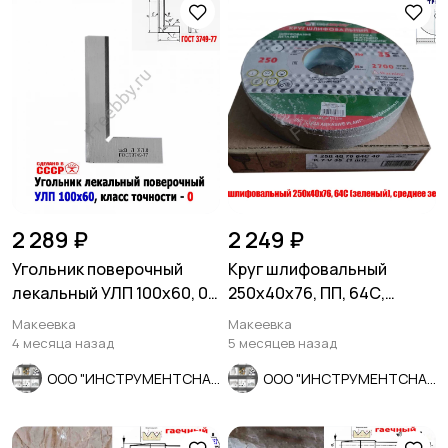
2 289 ₽
2 249 ₽
Угольник поверочный
Круг шлифовальный
лекальный УЛП 100х60, 0
250х40х76, ПП, 64С,
кл точн, угол 90 гр, СССР.
зеленый, K7 V35, среднее
Макеевка
Макеевка
зерно.
4 месяца назад
5 месяцев назад
ООО "ИНСТРУМЕНТСНАБ"
ООО "ИНСТРУМЕНТСНАБ"