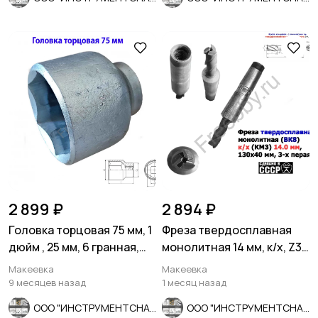
2 899 ₽
2 894 ₽
Головка торцовая 75 мм, 1
Фреза твердосплавная
дюйм , 25 мм, 6 гранная,
монолитная 14 мм, к/х, Z3,
Ц15хр, СССР.
ВК8, 130/40 мм, СССР.
Макеевка
Макеевка
9 месяцев назад
1 месяц назад
ООО "ИНСТРУМЕНТСНАБ"
ООО "ИНСТРУМЕНТСНАБ"