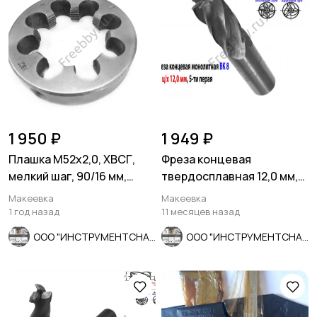
1 950 ₽
1 949 ₽
Плашка М52х2,0, ХВСГ,
Фреза концевая
мелкий шаг, 90/16 мм,
твердосплавная 12,0 мм,
ГОСТ 7740-71, СССР.
ц/х, монолит, ВК8, 5-пер,
Макеевка
Макеевка
50/25
1 год назад
11 месяцев назад
ООО "ИНСТРУМЕНТСНАБ"
ООО "ИНСТРУМЕНТСНАБ"