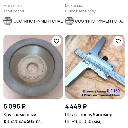
шаг, СССР.
шлиф, в/зав, СССР
Макеевка
Макеевка
1 год назад
8 месяцев назад
ООО "ИНСТРУМЕНТСНАБ"
ООО "ИНСТРУМЕНТСНАБ"
5 095 ₽
4 449 ₽
Круг алмазный
Штангенглубиномер
150х20х3х40х32,
ШГ-160, 0,05 мм,