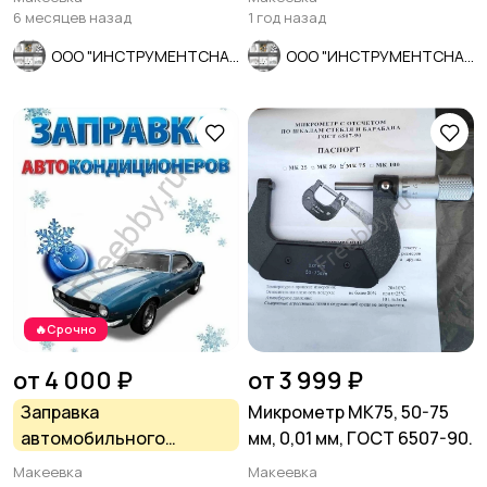
СССР.
6 месяцев назад
1 год назад
ООО "ИНСТРУМЕНТСНАБ"
ООО "ИНСТРУМЕНТСНАБ"
🔥Срочно
от 4 000 ₽
от 3 999 ₽
Заправка
Микрометр МК75, 50-75
автомобильного
мм, 0,01 мм, ГОСТ 6507-90.
кондиционера
Макеевка
Макеевка