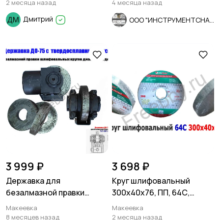
2 месяца назад
4 месяца назад
Дмитрий
ООО "ИНСТРУМЕНТСНАБ"
3 999 ₽
3 698 ₽
Державка для
Круг шлифовальный
безалмазной правки
300х40х76, ПП, 64С,
шлифовальных кругов
зеленый, 40 СМ1, K-L V, ср
Макеевка
Макеевка
ДО-75 с кругом.
зерно
8 месяцев назад
2 месяца назад