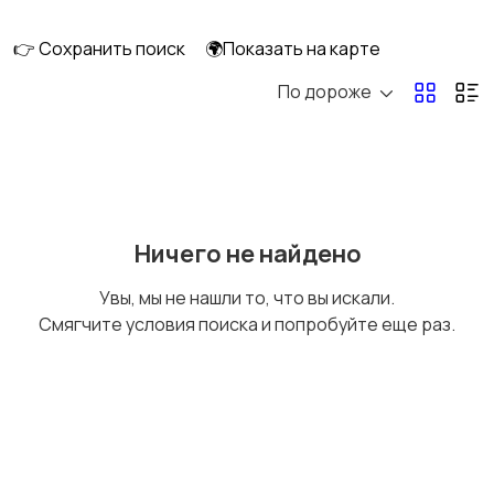
машины
👉 Сохранить поиск
🌍Показать на карте
По дороже
Плиты, духовые
Холодильники и
шкафы и варочные
морозильные камеры
панели
Ничего не найдено
Увы, мы не нашли то, что вы искали.
Смягчите условия поиска и попробуйте еще раз.