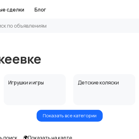
ые сделки
Блог
кеевке
Игрушки и игры
Детские коляски
Показать все категории
Радио- и видеоняни
Товары для мам
ь поиск
🌍Показать на карте