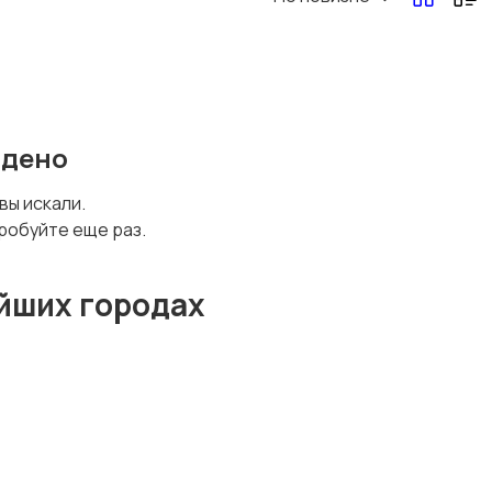
йдено
 вы искали.
робуйте еще раз.
йших городах