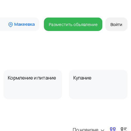
Макеевка
Разместить объявление
Войти
Кормление и питание
Купание
Товары для учебы
Прочие детские
товары
По новизне