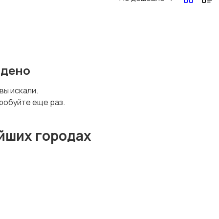
йдено
 вы искали.
робуйте еще раз.
йших городах