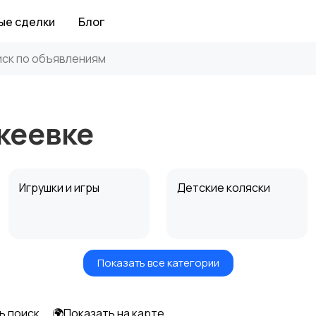
ые сделки
Блог
кеевке
Игрушки и игры
Детские коляски
Показать все категории
Радио- и видеоняни
Товары для мам
ь поиск
🌍Показать на карте