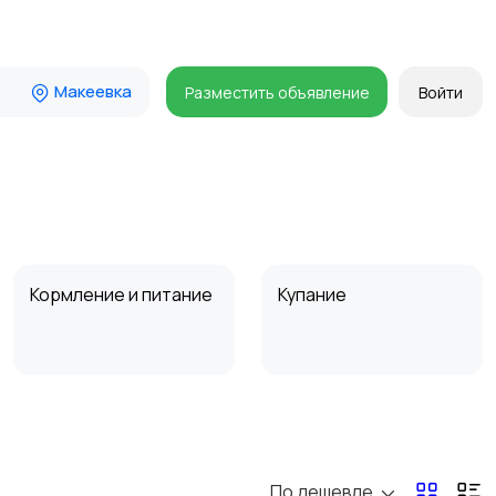
Макеевка
Разместить объявление
Войти
Кормление и питание
Купание
Товары для учебы
Прочие детские
товары
По дешевле