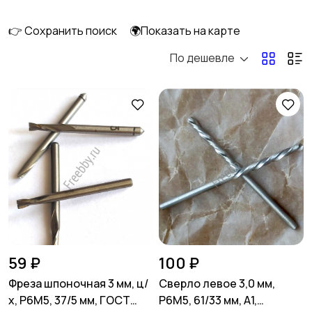
👉 Сохранить поиск
🌍Показать на карте
По дешевле
Освещение
Оформление
интерьера
Охрана и
Подставки и тумбы
сигнализации
Посуда
Растения и семена
59 ₽
100 ₽
Фреза шпоночная 3 мм, ц/
Сверло левое 3,0 мм,
х, Р6М5, 37/5 мм, ГОСТ
Р6М5, 61/33 мм, А1,
Сад и огород
Садовая мебель