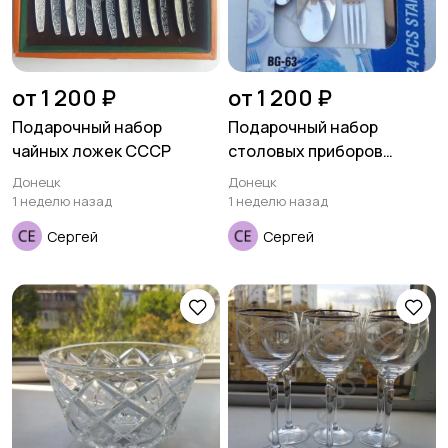
от 1 200 ₽
от 1 200 ₽
Подарочный набор
Подарочный набор
чайных ложек СССР
столовых приборов
BERGNER
Донецк
Донецк
1 неделю назад
1 неделю назад
Сергей
Сергей