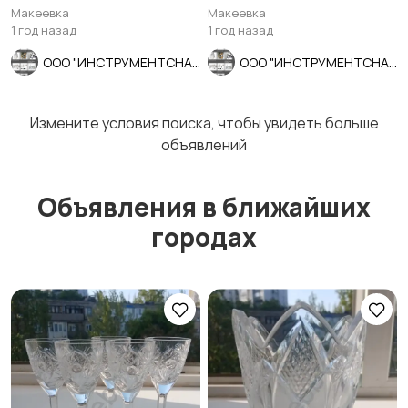
9140-78, СССР.
шлифованное, ГОСТ
Макеевка
Макеевка
10902-77.
1 год назад
1 год назад
ООО "ИНСТРУМЕНТСНАБ"
ООО "ИНСТРУМЕНТСНАБ"
Столы и стулья
Текстиль и ковры
Измените условия поиска, чтобы увидеть больше
объявлений
Объявления в ближайших
Шкафы и комоды
Другое
2
городах