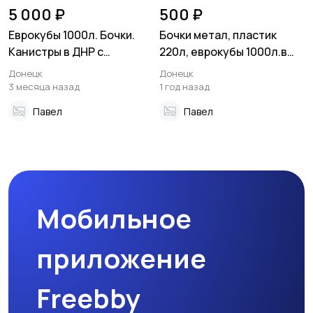
5 000 ₽
500 ₽
Еврокубы 1000л. Бочки.
Бочки метал, пластик
Канистры в ДНР с
220л, еврокубы 1000л.в
доставкой по низким
ДНР, Донецк
Донецк
Донецк
ценам
3 месяца назад
1 год назад
Павел
Павел
Мобильное
приложение
Freebby