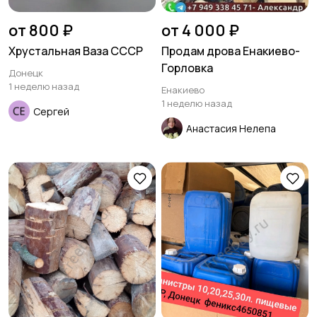
от 800 ₽
от 4 000 ₽
Хрустальная Ваза СССР
Продам дрова Енакиево-
Горловка
Донецк
1 неделю назад
Енакиево
1 неделю назад
Сергей
Анастасия Нелепа