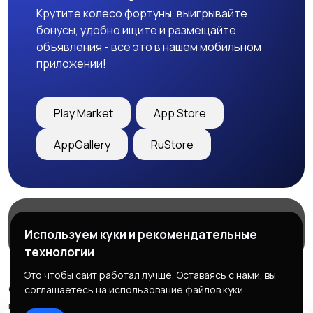
Крутите колесо фортуны, выигрывайте
бонусы, удобно ищите и размещайте
объявления - все это в нашем мобильном
приложении!
Play Market
App Store
AppGallery
RuStore
Магазины
Блог
О нас
Используем куки и рекомендательные
Служба поддержки
технологии
Это чтобы сайт работал лучше. Оставаясь с нами, вы
© 2026 Freebby - Сервис бесплатных объявлений ДНР
соглашаетесь на использование файлов куки.
и ЛНР