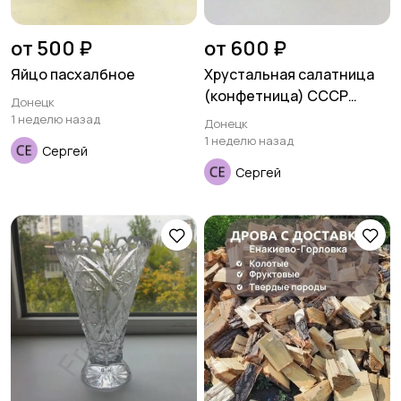
от 500 ₽
от 600 ₽
Яйцо пасхалбное
Хрустальная салатница
(конфетница) СССР
Донецк
ладья
1 неделю назад
Донецк
1 неделю назад
Сергей
Сергей