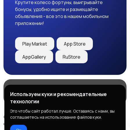
Крутите колесо фортуны, выигрывайте
бонусы, удобно ищите и размещайте
объявления - все это в нашем мобильном
приложении!
Play Market
App Store
AppGallery
RuStore
Магазины
Блог
О нас
Используем куки и рекомендательные
Служба поддержки
технологии
Это чтобы сайт работал лучше. Оставаясь с нами, вы
© 2026 Freebby - Сервис бесплатных объявлений ДНР
соглашаетесь на использование файлов куки.
и ЛНР