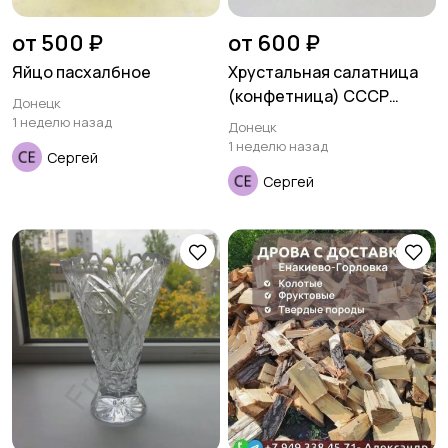
от 500 ₽
от 600 ₽
Яйцо пасхалбное
Хрустальная салатница
(конфетница) СССР
Донецк
ладья
1 неделю назад
Донецк
1 неделю назад
Сергей
Сергей