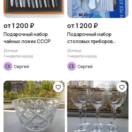
от 1 200 ₽
от 1 200 ₽
Подарочный набор
Подарочный набор
чайных ложек СССР
столовых приборов
BERGNER
Донецк
Донецк
1 неделю назад
1 неделю назад
Сергей
Сергей