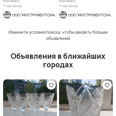
Макеевка
Макеевка
10902-77.
1 год назад
1 год назад
ООО "ИНСТРУМЕНТСНАБ"
ООО "ИНСТРУМЕНТСНАБ"
Измените условия поиска, чтобы увидеть больше
объявлений
Объявления в ближайших
городах