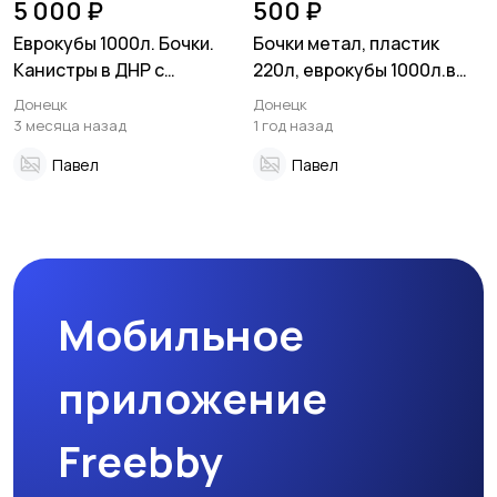
5 000 ₽
500 ₽
Еврокубы 1000л. Бочки.
Бочки метал, пластик
Канистры в ДНР с
220л, еврокубы 1000л.в
доставкой по низким
ДНР, Донецк
Донецк
Донецк
ценам
3 месяца назад
1 год назад
Павел
Павел
Мобильное
приложение
Freebby