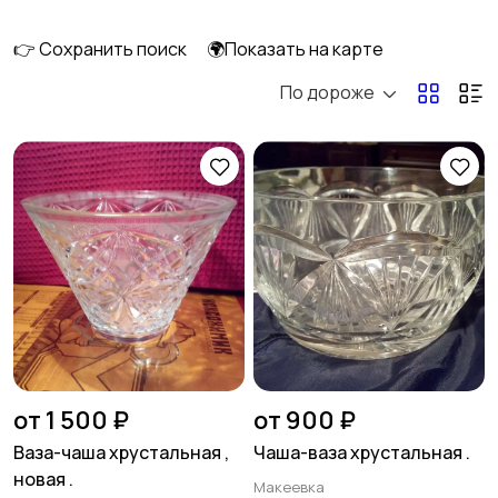
👉 Сохранить поиск
🌍Показать на карте
По дороже
Освещение
Оформление
интерьера
2
Охрана и
Подставки и тумбы
сигнализации
Посуда
Растения и семена
от 1 500 ₽
от 900 ₽
Ваза-чаша хрустальная ,
Чаша-ваза хрустальная .
новая .
Макеевка
Сад и огород
Садовая мебель