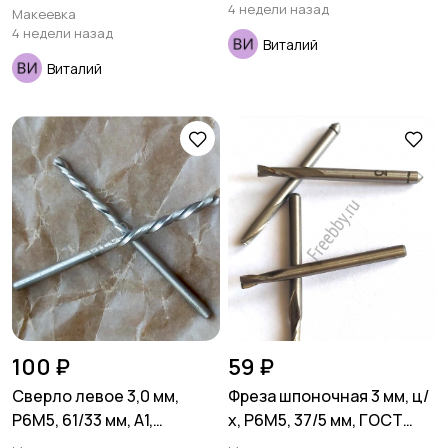
4 недели назад
Макеевка
4 недели назад
Виталий
Виталий
Столы и стулья
Текстиль и ковры
Шкафы и комоды
Другое
2
100 ₽
59 ₽
Сверло левое 3,0 мм,
Фреза шпоночная 3 мм, ц/
Р6М5, 61/33 мм, А1,
х, Р6М5, 37/5 мм, ГОСТ
шлифованное, ГОСТ
9140-78, СССР.