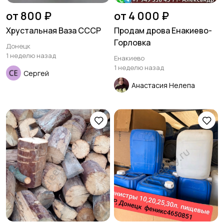
от 800 ₽
от 4 000 ₽
Хрустальная Ваза СССР
Продам дрова Енакиево-
Горловка
Донецк
1 неделю назад
Енакиево
1 неделю назад
Сергей
Анастасия Нелепа