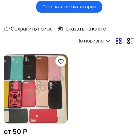
Показать все категории
Умные часы и
Стационарные
браслеты
телефоны
👉 Сохранить поиск
🌍Показать на карте
По новизне
Рации и спутниковые
Запчасти
телефоны
Внешние
Аксессуары
1
аккумуляторы
от 50 ₽