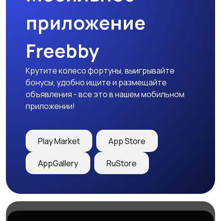
приложение
Freebby
Крутите колесо фортуны, выигрывайте
бонусы, удобно ищите и размещайте
объявления - все это в нашем мобильном
приложении!
Play Market
App Store
AppGallery
RuStore
Магазины
Блог
О нас