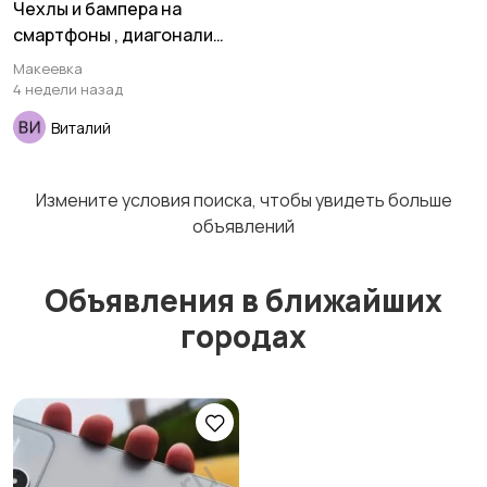
Чехлы и бампера на
смартфоны , диагонали
4,5-6,0 , новые ,
Макеевка
неликвиды .
4 недели назад
Виталий
Измените условия поиска, чтобы увидеть больше
объявлений
Объявления в ближайших
городах