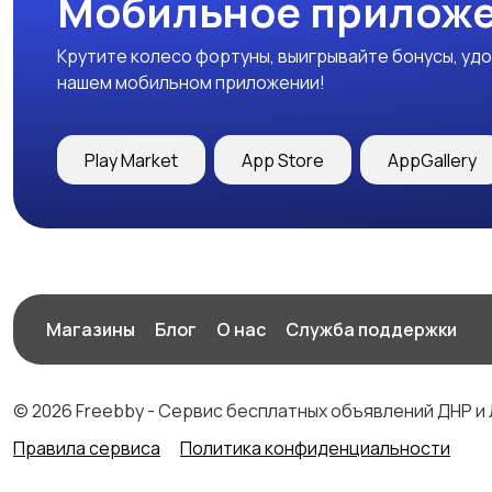
Мобильное приложе
Крутите колесо фортуны, выигрывайте бонусы, удо
нашем мобильном приложении!
Play Market
App Store
AppGallery
Магазины
Блог
О нас
Служба поддержки
© 2026 Freebby - Сервис бесплатных объявлений ДНР и
Правила сервиса
Политика конфиденциальности