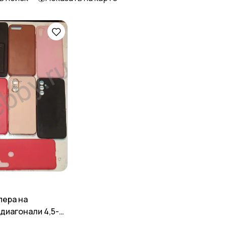
пера на
 диагонали 4,5-
 неликвиды .