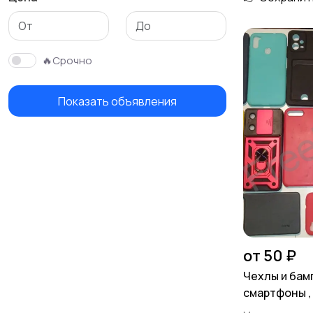
🔥Срочно
Показать объявления
от 50 ₽
Чехлы и бам
смартфоны ,
6,0 , новые ,