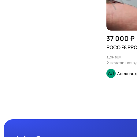
37 000 ₽
POCO F8 PRO 
Донецк
2 недели наза
Алексан