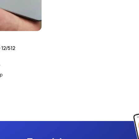
12/512
д
др