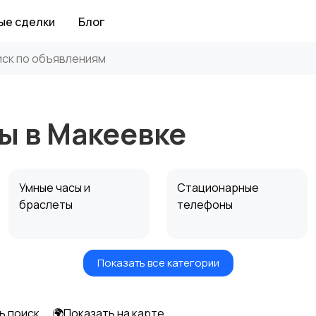
ые сделки
Блог
ы в Макеевке
Умные часы и
Стационарные
браслеты
телефоны
Показать все категории
ь поиск
🌍Показать на карте