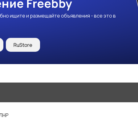
ние Freebby
бно ищите и размещайте объявления - все это в
RuStore
 ЛНР