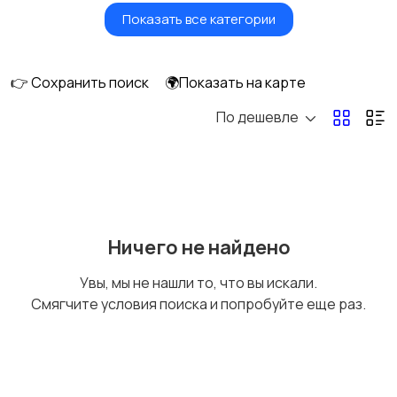
Показать все категории
Игры для приставок и
Книги и журналы
ПК
👉 Сохранить поиск
🌍Показать на карте
По дешевле
Коллекционирование
Материалы для
творчества
Музыкальные
Настольные игры
Ничего не найдено
инструменты
Увы, мы не нашли то, что вы искали.
Смягчите условия поиска и попробуйте еще раз.
Другое