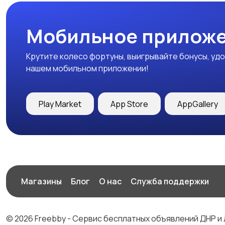
Мобильное приложе
Крутите колесо фортуны, выигрывайте бонусы, удо
нашем мобильном приложении!
Play Market
App Store
AppGallery
Магазины
Блог
О нас
Служба поддержки
© 2026 Freebby - Сервис бесплатных объявлений ДНР и