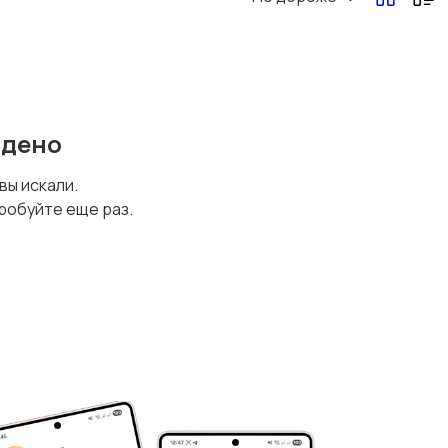
йдено
 вы искали.
робуйте еще раз.