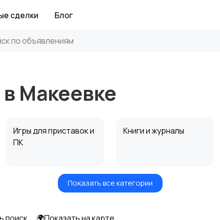
ые сделки
Блог
 в Макеевке
Игры для приставок и
Книги и журналы
ПК
Показать все категории
Другое
ь поиск
🌍Показать на карте