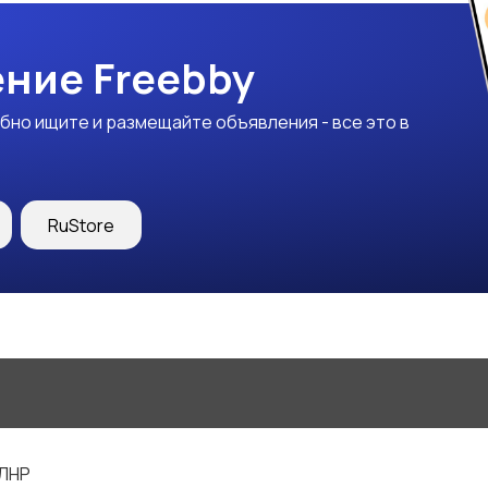
ние Freebby
бно ищите и размещайте объявления - все это в
RuStore
 ЛНР