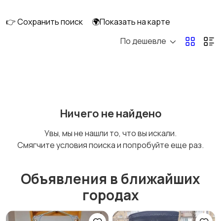
👉 Сохранить поиск
🌍Показать на карте
По дешевле
Головные уборы
Домашняя одежда
Комбинезоны
Купальники
Ничего не найдено
Увы, мы не нашли то, что вы искали.
Смягчите условия поиска и попробуйте еще раз.
Нижнее белье
Обувь
Объявления в ближайших
городах
Пиджаки и костюмы
Платья и юбки