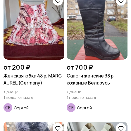
Трикотаж
Спортивная одежда
Футболки и топы
Штаны и шорты
от 200 ₽
от 700 ₽
Женская юбка 48 р. MARC
Сапоги женские 38 р.
AUREL (Germany)
кожаные Беларусь
Донецк
Донецк
1 неделю назад
1 неделю назад
Другая женская
одежда
Сергей
Сергей