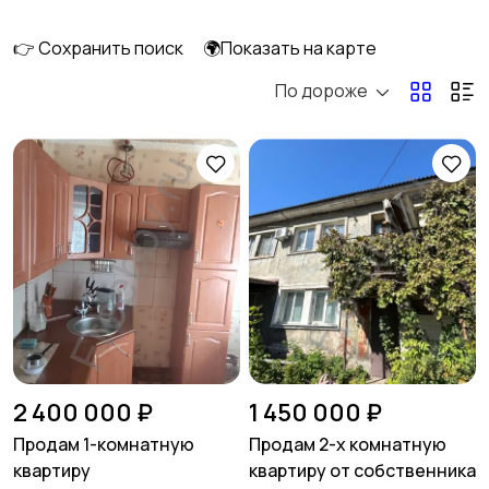
длительно
👉 Сохранить поиск
🌍Показать на карте
По дороже
Аренда комнаты
Аренда дома
длительно
длительно
Аренда квартиры
Аренда комнаты
посуточно
посуточно
Аренда дома
Коммерческая
посуточно
недвижимость
2 400 000 ₽
1 450 000 ₽
Продам 1-комнатную
Продам 2-х комнатную
квартиру
квартиру от собственника
Прочие строения
Продажа квартиры
2