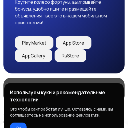
Крутите колесо фортуны, выигрывайте
бонусы, удобно ищите и размещайте
объявления - все это в нашем мобильном
приложении!
Play Market
App Store
AppGallery
RuStore
Магазины
Блог
О нас
Используем куки и рекомендательные
Служба поддержки
технологии
Это чтобы сайт работал лучше. Оставаясь с нами, вы
© 2026 Freebby - Сервис бесплатных объявлений ДНР
соглашаетесь на использование файлов куки.
и ЛНР
Ок