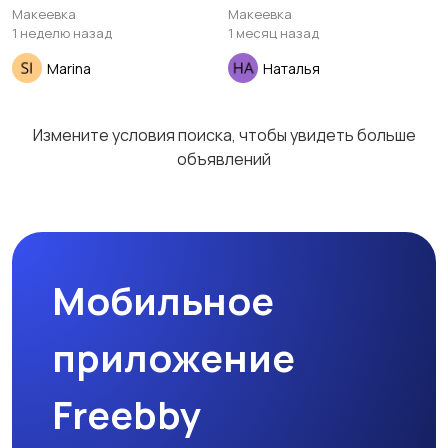
Макеевка
Макеевка
1 неделю назад
1 месяц назад
Marina
Наталья
Гаражи и
машиноместа
Измените условия поиска, чтобы увидеть больше
объявлений
Мобильное
приложение
Freebby