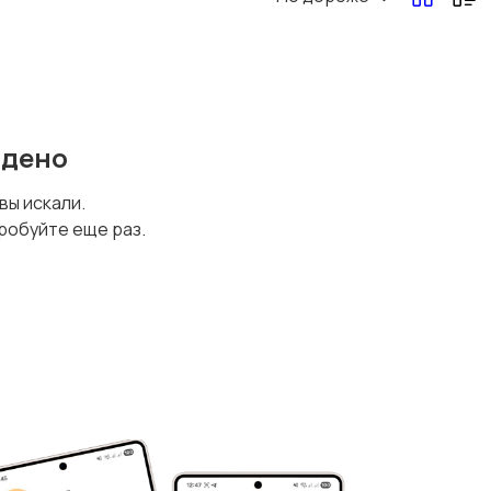
йдено
 вы искали.
робуйте еще раз.