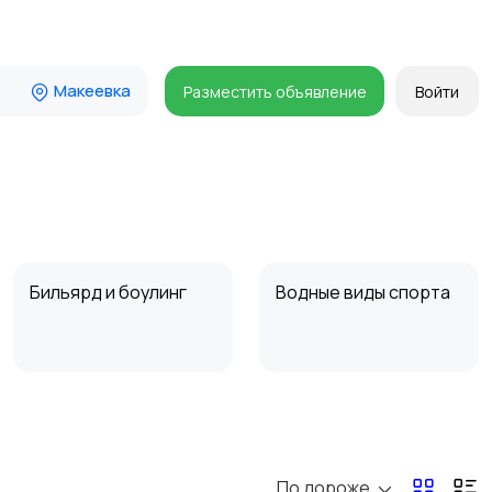
Макеевка
Разместить объявление
Войти
Бильярд и боулинг
Водные виды спорта
Туризм и отдых на
Теннис, бадминтон,
природе
дартс
По дороже