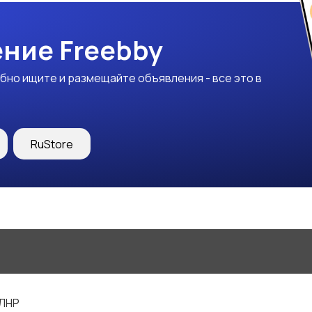
ние Freebby
бно ищите и размещайте объявления - все это в
RuStore
 ЛНР