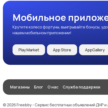
Мобильное приложе
Крутите колесо фортуны, выигрывайте бонусы, удо
нашем мобильном приложении!
Play Market
App Store
AppGallery
Магазины
Блог
О нас
Служба поддержки
© 2026 Freebby - Сервис бесплатных объявлений ДНР и