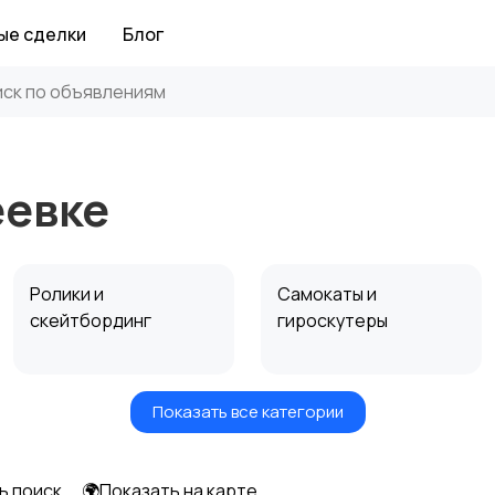
ые сделки
Блог
еевке
Ролики и
Самокаты и
скейтбординг
гироскутеры
Показать все категории
Игры с мячом
Охота и рыбалка
ь поиск
🌍Показать на карте