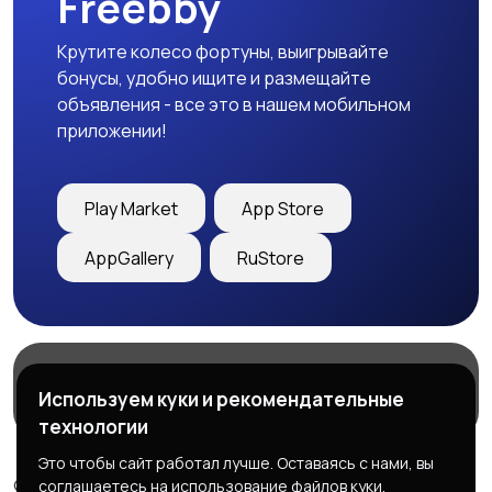
Freebby
Крутите колесо фортуны, выигрывайте
бонусы, удобно ищите и размещайте
объявления - все это в нашем мобильном
приложении!
Play Market
App Store
AppGallery
RuStore
Магазины
Блог
О нас
Используем куки и рекомендательные
Служба поддержки
технологии
Это чтобы сайт работал лучше. Оставаясь с нами, вы
© 2026 Freebby - Сервис бесплатных объявлений ДНР
соглашаетесь на использование файлов куки.