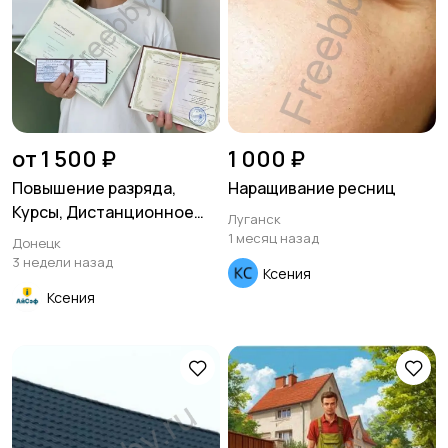
от 1 500 ₽
1 000 ₽
Повышение разряда,
Наращивание ресниц
Курсы, Дистанционное
Луганск
обучение по рабочим
1 месяц назад
Донецк
специальностям
3 недели назад
Ксения
Ксения