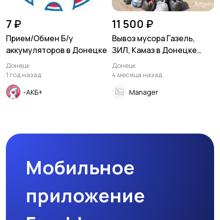
7 ₽
11 500 ₽
Прием/Обмен Б/у
Вывоз мусора Газель,
аккумуляторов в Донецке
ЗИЛ, Камаз в Донецке
Макеевке ДНР
Донецк
Донецк
1 год назад
4 месяца назад
-АКБ+
Manager
Мобильное
приложение