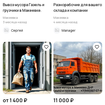
Вывоз мусора Газель и
Разнорабочие для вашего
грузчики в Макеевке.
склада и компании
Макеевка
Макеевка
3 месяца назад
4 месяца назад
Сергей
Manager
от 1 400 ₽
11 000 ₽