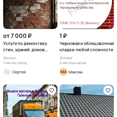
от 7 000 ₽
1 ₽
Услуги по демонтажу
Черновая и облицовочная
стен, зданий, домов,
кладка-любой сложности
дверей, балконов и
Донецк
Донецк
других конструкций
1 месяц назад
2 месяца назад
Сергей
Максим