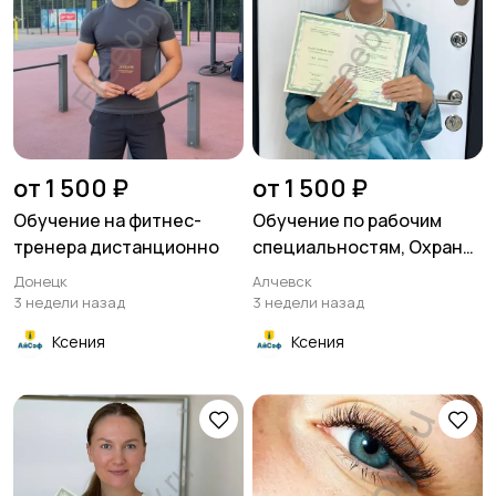
от 1 500 ₽
от 1 500 ₽
Обучение на фитнес-
Обучение по рабочим
тренера дистанционно
специальностям, Охрана
труда, Удостоверения
Донецк
Алчевск
3 недели назад
3 недели назад
Ксения
Ксения