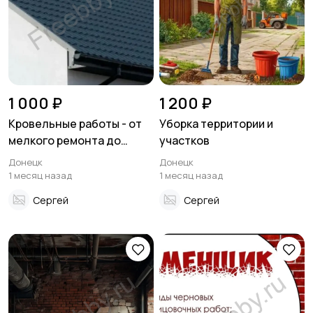
1 000 ₽
1 200 ₽
Кровельные работы - от
Уборка территории и
мелкого ремонта до
участков
полной замены кровли
Донецк
Донецк
1 месяц назад
1 месяц назад
Сергей
Сергей