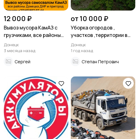
12 000 ₽
от 10 000 ₽
Вывоз мусора КамАЗ с
Уборка огородов ,
грузчиками, все районы
участков ,территории в
Донецка ДНР
Донецке
Донецк
Донецк
3 месяца назад
1 год назад
Сергей
Степан Петрович