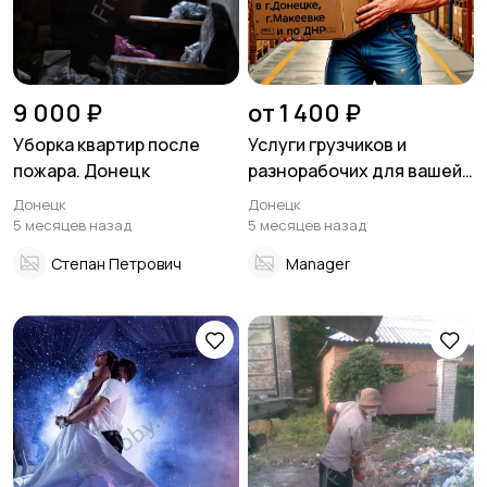
9 000 ₽
от 1 400 ₽
Уборка квартир после
Услуги грузчиков и
пожара. Донецк
разнорабочих для вашей
компании и склада
Донецк
Донецк
5 месяцев назад
5 месяцев назад
Степан Петрович
Manager