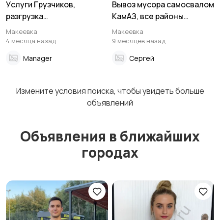
Уcлуги Гpузчиков,
Вывоз мусора самосвалом
pазгрузка
КамАЗ, все районы
стpоймaтеpиалoв,
Макеевки
Макеевка
Макеевка
мебели, подъём на этажи.
4 месяца назад
9 месяцев назад
Manager
Сергей
Измените условия поиска, чтобы увидеть больше
объявлений
Объявления в ближайших
городах