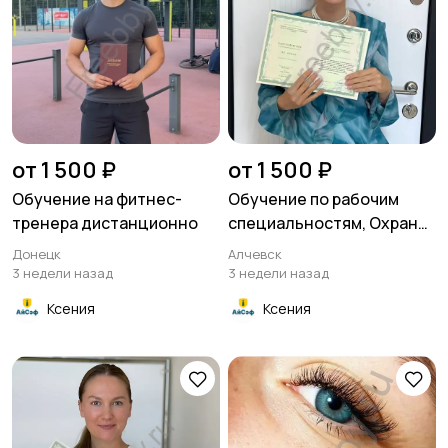
от 1 500 ₽
от 1 500 ₽
Обучение на фитнес-
Обучение по рабочим
тренера дистанционно
специальностям, Охрана
труда, Удостоверения
Донецк
Алчевск
3 недели назад
3 недели назад
Ксения
Ксения