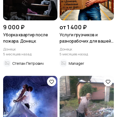
9 000 ₽
от 1 400 ₽
Уборка квартир после
Услуги грузчиков и
пожара. Донецк
разнорабочих для вашей
компании и склада
Донецк
Донецк
5 месяцев назад
5 месяцев назад
Степан Петрович
Manager