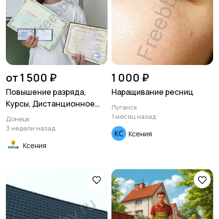
от 1 500 ₽
1 000 ₽
Повышение разряда,
Наращивание ресниц
Курсы, Дистанционное
Луганск
обучение по рабочим
1 месяц назад
Донецк
специальностям
3 недели назад
Ксения
Ксения