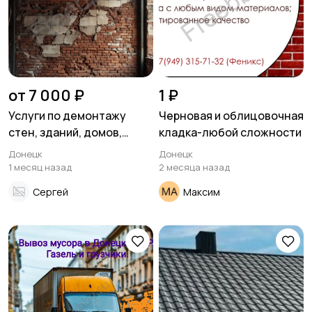
от 7 000 ₽
1 ₽
Услуги по демонтажу
Черновая и облицовочная
стен, зданий, домов,
кладка-любой сложности
дверей, балконов и
Донецк
Донецк
других конструкций
1 месяц назад
2 месяца назад
Сергей
Максим