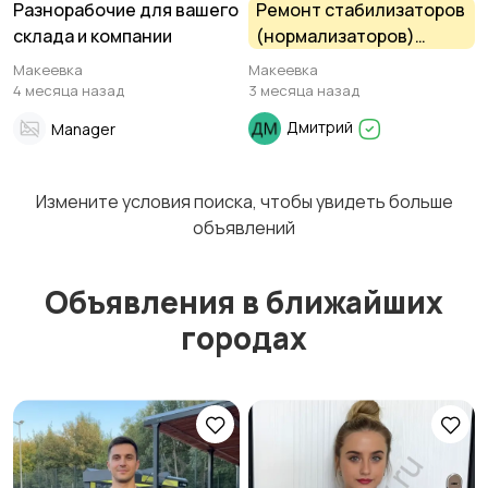
Разнорабочие для вашего
Ремонт стабилизаторов
склада и компании
(нормализаторов)
напряжения сети любых
Макеевка
Макеевка
типов, мощностей и
4 месяца назад
3 месяца назад
моделей.
Дмитрий
Manager
Измените условия поиска, чтобы увидеть больше
объявлений
Объявления в ближайших
городах