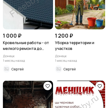
1 000 ₽
1 200 ₽
Кровельные работы - от
Уборка территории и
мелкого ремонта до
участков
полной замены кровли
Донецк
Донецк
1 месяц назад
1 месяц назад
Сергей
Сергей