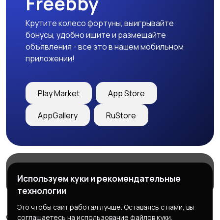
Freebby
Крутите колесо фортуны, выигрывайте
бонусы, удобно ищите и размещайте
объявления - все это в нашем мобильном
приложении!
Play Market
App Store
AppGallery
RuStore
Магазины
Блог
О нас
Используем куки и рекомендательные
Служба поддержки
технологии
Это чтобы сайт работал лучше. Оставаясь с нами, вы
© 2026 Freebby - Сервис бесплатных объявлений ДНР
соглашаетесь на использование файлов куки.