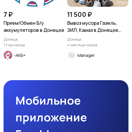
7 ₽
11 500 ₽
Прием/Обмен Б/у
Вывоз мусора Газель,
аккумуляторов в Донецке
ЗИЛ, Камаз в Донецке
Макеевке ДНР
Донецк
Донецк
1 год назад
4 месяца назад
-АКБ+
Manager
Мобильное
приложение