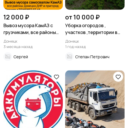
12 000 ₽
от 10 000 ₽
Вывоз мусора КамАЗ с
Уборка огородов ,
грузчиками, все районы
участков ,территории в
Донецка ДНР
Донецке
Донецк
Донецк
3 месяца назад
1 год назад
Сергей
Степан Петрович