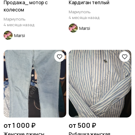
Продажа_ мотор с
Кардиган теплый
колесом
Мариуполь
Для Бизнеса
Мода и стиль
4 месяца назад
Мариуполь
4 месяца назад
Marsi
Marsi
Стройматериалы и
Красота и здоровье
инструменты
Спорт и отдых
Хэндмейд
от 1 000 ₽
от 500 ₽
Женские джинсы
Рубашка женская