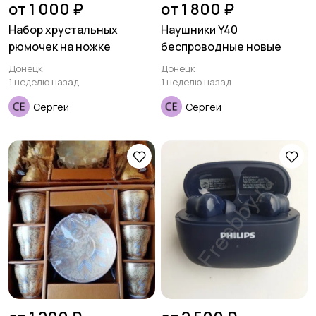
от 1 000 ₽
от 1 800 ₽
Набор хрустальных
Наушники Y40
рюмочек на ножке
беспроводные новые
Донецк
Донецк
1 неделю назад
1 неделю назад
Сергей
Сергей