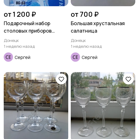
от 1 200 ₽
от 700 ₽
Подарочный набор
Большая хрустальная
столовых приборов
салатница
BERGNER
Донецк
Донецк
1 неделю назад
1 неделю назад
Сергей
Сергей