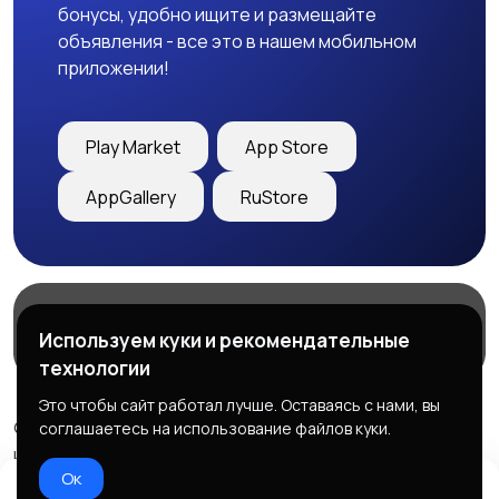
бонусы, удобно ищите и размещайте
объявления - все это в нашем мобильном
приложении!
Play Market
App Store
AppGallery
RuStore
Магазины
Блог
О нас
Используем куки и рекомендательные
Служба поддержки
технологии
Это чтобы сайт работал лучше. Оставаясь с нами, вы
© 2026 Freebby - Сервис бесплатных объявлений ДНР
соглашаетесь на использование файлов куки.
и ЛНР
Ок
Правила сервиса
Политика конфиденциальности