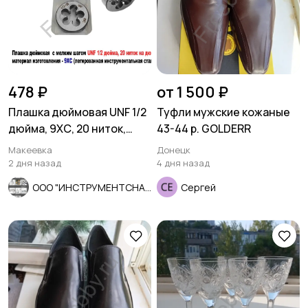
478 ₽
от 1 500 ₽
Плашка дюймовая UNF 1/2
Туфли мужские кожаные
дюйма, 9ХС, 20 ниток,
43-44 р. GOLDERR
мелкий шаг, 38/10 мм.
Макеевка
Донецк
2 дня назад
4 дня назад
ООО "ИНСТРУМЕНТСНАБ"
Сергей