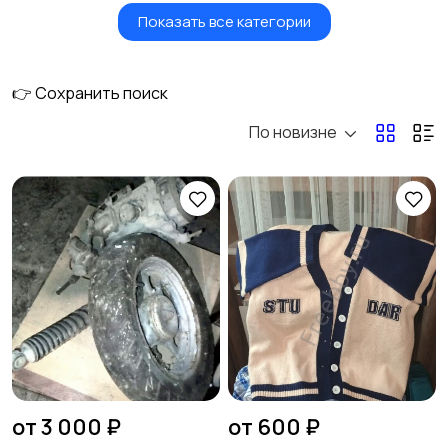
Показать все категории
Транспорт
Услуги
👉 Сохранить поиск
По новизне
Детские товары
Для дома и дачи
Электроника
Бытовая техника
Хобби и развлечения
Животные
от 3 000 ₽
от 600 ₽