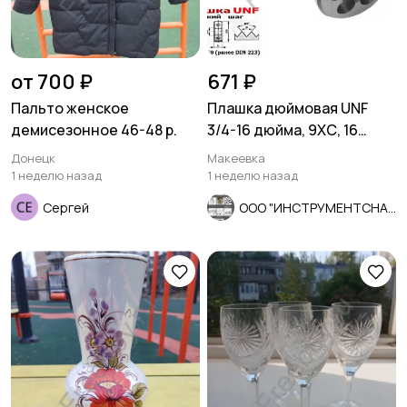
от 700 ₽
671 ₽
Пальто женское
Плашка дюймовая UNF
демисезонное 46-48 р.
3/4-16 дюйма, 9ХС, 16
нитей, мелкий шаг, 45/14
Донецк
Макеевка
мм
1 неделю назад
1 неделю назад
Сергей
ООО "ИНСТРУМЕНТСНАБ"