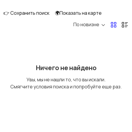
машины
👉 Сохранить поиск
🌍Показать на карте
По новизне
Плиты, духовые
Холодильники и
шкафы и варочные
морозильные камеры
панели
Ничего не найдено
Увы, мы не нашли то, что вы искали.
Смягчите условия поиска и попробуйте еще раз.