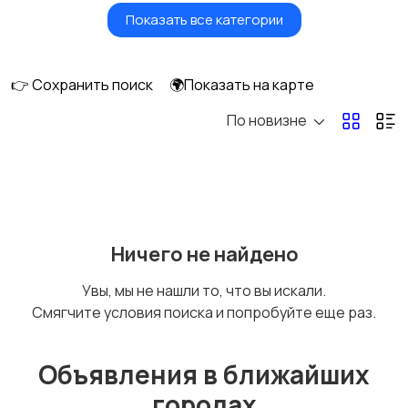
Показать все категории
Умные часы и
Стационарные
браслеты
телефоны
👉 Сохранить поиск
🌍Показать на карте
По новизне
Рации и спутниковые
Запчасти
телефоны
Внешние
Аксессуары
Ничего не найдено
аккумуляторы
Увы, мы не нашли то, что вы искали.
Смягчите условия поиска и попробуйте еще раз.
Объявления в ближайших
городах