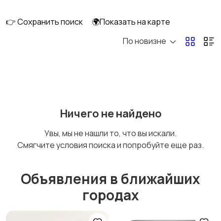
сабвуферы
кинотеатры
👉 Сохранить поиск
🌍Показать на карте
По новизне
DVD, Blu-ray и
Музыкальные центры
медиаплееры
и магнитолы
MP3-плееры и
Электронные книги
Ничего не найдено
портативное аудио
Увы, мы не нашли то, что вы искали.
Смягчите условия поиска и попробуйте еще раз.
Спутниковое и
Аудиоусилители и
цифровое ТВ
ресиверы
Объявления в ближайших
городах
Наушники
Микрофоны